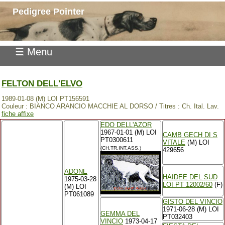
Pedigree Pointer
☰ Menu
FELTON DELL'ELVO
1989-01-08 (M) LOI PT156591
Couleur : BIANCO ARANCIO MACCHIE AL DORSO / Titres : Ch. Ital. Lav.
fiche affixe
EDO DELL'AZOR
1967-01-01 (M) LOI
CAMB GECH DI S
PT0300611
VITALE
(M) LOI
(CH.TR.INT.ASS.)
429656
ADONE
HAIDEE DEL SUD
1975-03-28
LOI PT 12002/60
(F)
(M) LOI
PT061089
GISTO DEL VINCIO
1971-06-28 (M) LOI
GEMMA DEL
PT032403
VINCIO
1973-04-17