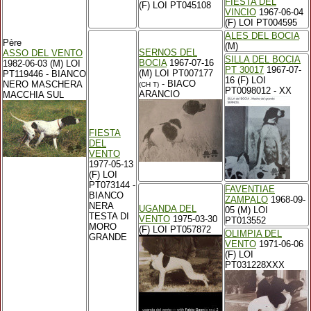
FIESTA DEL
(F) LOI PT045108
VINCIO
1967-06-04
(F) LOI PT004595
ALES DEL BOCIA
Père
(M)
SERNOS DEL
ASSO DEL VENTO
SILLA DEL BOCIA
BOCIA
1967-07-16
1982-06-03 (M) LOI
PT 30017
1967-07-
(M) LOI PT007177
PT119446 - BIANCO
16 (F) LOI
- BIACO
NERO MASCHERA
(CH T)
PT0098012 - XX
ARANCIO
MACCHIA SUL
FIESTA
DEL
VENTO
1977-05-13
(F) LOI
PT073144 -
FAVENTIAE
BIANCO
ZAMPALO
1968-09-
NERA
UGANDA DEL
05 (M) LOI
TESTA DI
VENTO
1975-03-30
PT013552
MORO
(F) LOI PT057872
OLIMPIA DEL
GRANDE
VENTO
1971-06-06
(F) LOI
PT031228XXX