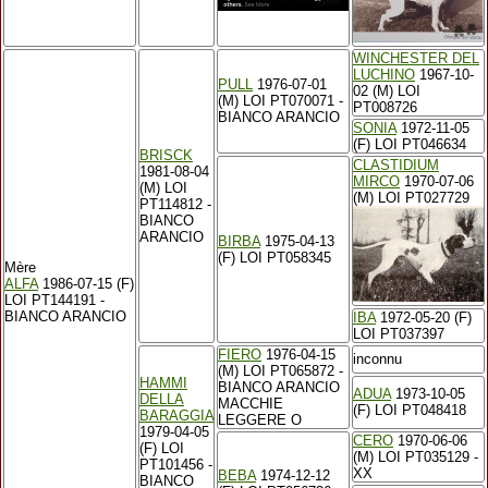
WINCHESTER DEL
LUCHINO
1967-10-
PULL
1976-07-01
02 (M) LOI
(M) LOI PT070071 -
PT008726
BIANCO ARANCIO
SONIA
1972-11-05
(F) LOI PT046634
BRISCK
CLASTIDIUM
1981-08-04
MIRCO
1970-07-06
(M) LOI
(M) LOI PT027729
PT114812 -
BIANCO
ARANCIO
BIRBA
1975-04-13
(F) LOI PT058345
Mère
ALFA
1986-07-15 (F)
LOI PT144191 -
BIANCO ARANCIO
IBA
1972-05-20 (F)
LOI PT037397
FIERO
1976-04-15
inconnu
(M) LOI PT065872 -
HAMMI
BIANCO ARANCIO
ADUA
1973-10-05
DELLA
MACCHIE
(F) LOI PT048418
BARAGGIA
LEGGERE O
1979-04-05
CERO
1970-06-06
(F) LOI
(M) LOI PT035129 -
PT101456 -
XX
BEBA
1974-12-12
BIANCO