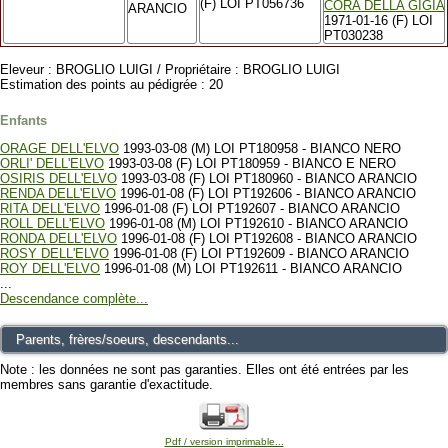
(F) LOI PT056736
CORA DELLA GIGIA
ARANCIO
1971-01-16 (F) LOI
PT030238
Eleveur : BROGLIO LUIGI / Propriétaire : BROGLIO LUIGI
Estimation des points au pédigrée : 20
Enfants
ORAGE DELL'ELVO
1993-03-08 (M) LOI PT180958 - BIANCO NERO
ORLI' DELL'ELVO
1993-03-08 (F) LOI PT180959 - BIANCO E NERO
OSIRIS DELL'ELVO
1993-03-08 (F) LOI PT180960 - BIANCO ARANCIO
RENDA DELL'ELVO
1996-01-08 (F) LOI PT192606 - BIANCO ARANCIO
RITA DELL'ELVO
1996-01-08 (F) LOI PT192607 - BIANCO ARANCIO
ROLL DELL'ELVO
1996-01-08 (M) LOI PT192610 - BIANCO ARANCIO
RONDA DELL'ELVO
1996-01-08 (F) LOI PT192608 - BIANCO ARANCIO
ROSY DELL'ELVO
1996-01-08 (F) LOI PT192609 - BIANCO ARANCIO
ROY DELL'ELVO
1996-01-08 (M) LOI PT192611 - BIANCO ARANCIO
...
Descendance complète...
Parents, frères/soeurs, descendants...
Note : les données ne sont pas garanties. Elles ont été entrées par les
membres sans garantie d'exactitude.
Pdf / version imprimable...