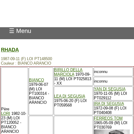
Pedigree Pointer
☰ Menu
RHADA
1987-09-11 (F) LOI PT148500
Couleur : BIANCO ARANCIO
BIRILLO DELLA
inconnu
MARCIOLA
1970-09-
11 (M) LOI PT025813
BIANCO
inconnu
- XX
1979-06-07
(M) LOI
YAN DI SEGUSIA
PT100314 -
1970-11-05 (M) LOI
LEA DI SEGUSIA
BIANCO
PT029112
1975-06-20 (F) LOI
ARANCIO
IRA DI SEGUSIA
PT059568
1972-09-08 (F) LOI
Père
PT040408
LORI
1982-10-
23 (M) LOI
FERREOS TOM
PT120052 -
1965-05-09 (M) LOI
BIANCO
PT030769
ARANCIO