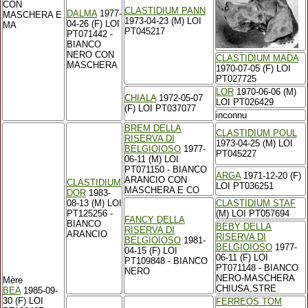
CON
CLASTIDIUM PANN
DALMA
1977-
MASCHERA E
1973-04-23 (M) LOI
04-26 (F) LOI
MA
PT045217
PT071442 -
BIANCO
NERO CON
CLASTIDIUM MADA
MASCHERA
1970-07-05 (F) LOI
PT027725
LOR
1970-06-06 (M)
CHIALA
1972-05-07
LOI PT026429
(F) LOI PT037077
inconnu
BREM DELLA
CLASTIDIUM POUL
RISERVA DI
1973-04-25 (M) LOI
BELGIOIOSO
1977-
PT045227
06-11 (M) LOI
PT071150 - BIANCO
ARGA
1971-12-20 (F)
ARANCIO CON
CLASTIDIUM
LOI PT036251
MASCHERA E CO
DOR
1983-
08-13 (M) LOI
CLASTIDIUM STAF
PT125256 -
(M) LOI PT057694
FANCY DELLA
BIANCO
BEBY DELLA
RISERVA DI
ARANCIO
RISERVA DI
BELGIOIOSO
1981-
BELGIOIOSO
1977-
04-15 (F) LOI
06-11 (F) LOI
PT109848 - BIANCO
PT071148 - BIANCO
NERO
NERO-MASCHERA
Mère
CHIUSA,STRE
BEA
1985-09-
30 (F) LOI
FERREOS TOM