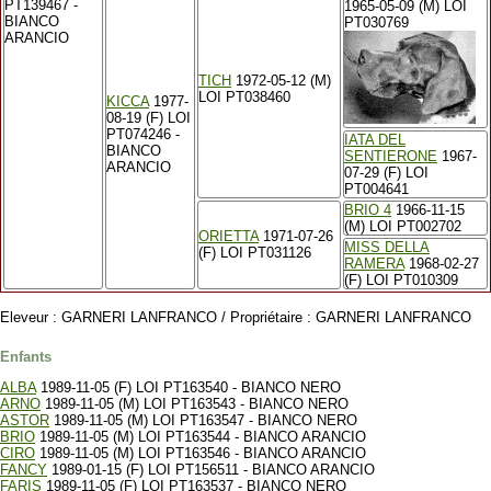
PT139467 -
1965-05-09 (M) LOI
BIANCO
PT030769
ARANCIO
TICH
1972-05-12 (M)
LOI PT038460
KICCA
1977-
08-19 (F) LOI
PT074246 -
IATA DEL
BIANCO
SENTIERONE
1967-
ARANCIO
07-29 (F) LOI
PT004641
BRIO 4
1966-11-15
(M) LOI PT002702
ORIETTA
1971-07-26
MISS DELLA
(F) LOI PT031126
RAMERA
1968-02-27
(F) LOI PT010309
Eleveur : GARNERI LANFRANCO / Propriétaire : GARNERI LANFRANCO
Enfants
ALBA
1989-11-05 (F) LOI PT163540 - BIANCO NERO
ARNO
1989-11-05 (M) LOI PT163543 - BIANCO NERO
ASTOR
1989-11-05 (M) LOI PT163547 - BIANCO NERO
BRIO
1989-11-05 (M) LOI PT163544 - BIANCO ARANCIO
CIRO
1989-11-05 (M) LOI PT163546 - BIANCO ARANCIO
FANCY
1989-01-15 (F) LOI PT156511 - BIANCO ARANCIO
FARIS
1989-11-05 (F) LOI PT163537 - BIANCO NERO