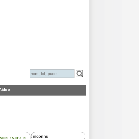
Aide »
inconnu
ANN 19401 N