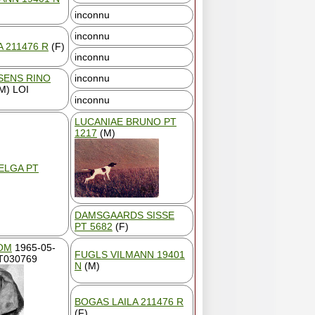
inconnu
inconnu
 211476 R
(F)
inconnu
ENS RINO
inconnu
M) LOI
inconnu
LUCANIAE BRUNO PT
1217
(M)
ELGA PT
DAMSGAARDS SISSE
PT 5682
(F)
OM
1965-05-
FUGLS VILMANN 19401
PT030769
N
(M)
BOGAS LAILA 211476 R
(F)