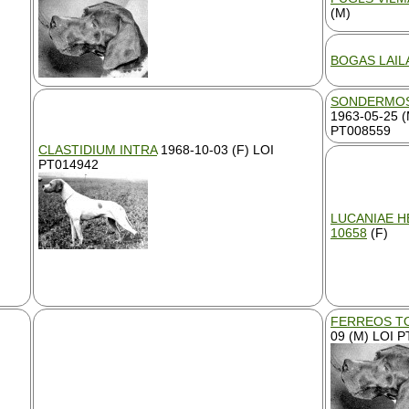
(M)
BOGAS LAILA
SONDERMOS
1963-05-25 (
PT008559
CLASTIDIUM INTRA
1968-10-03 (F) LOI
PT014942
LUCANIAE H
10658
(F)
FERREOS T
09 (M) LOI 