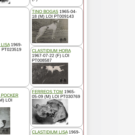
TINO BOGAS
1965-04-
18 (M) LOI PT009143
 LISA
1969-
I PT023519
CLASTIDIUM HORA
1967-07-22 (F) LOI
PT008587
FERREOS TOM
1965-
M POCKER
05-09 (M) LOI PT030769
M) LOI
CLASTIDIUM LISA
1969-