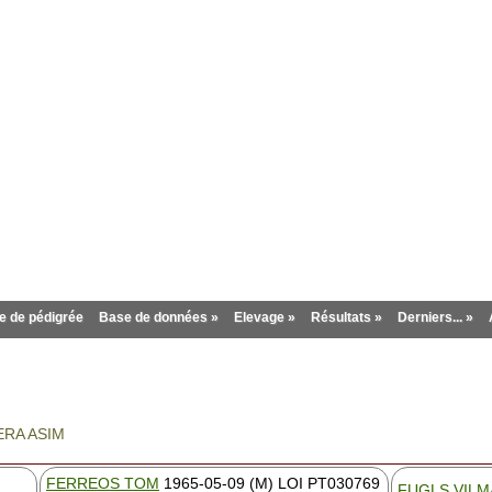
inter
 de pédigrée
Base de données »
Elevage »
Résultats »
Derniers... »
ERA ASIM
FERREOS TOM
1965-05-09 (M) LOI PT030769
FUGLS VILM