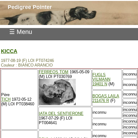
Pedigree Pointer
☰ Menu
KICCA
1977-08-19 (F) LOI PT074246
Couleur : BIANCO ARANCIO
FERREOS TOM
1965-05-09
inconnu
FUGLS
(M) LOI PT030769
VILMANN
19401 N
(M)
inconnu
inconnu
Père
BOGAS LAILA
TICH
1972-05-12
211476 R
(F)
inconnu
(M) LOI PT038460
inconnu
inconnu
IATA DEL SENTIERONE
inconnu
1967-07-29 (F) LOI
inconnu
PT004641
inconnu
inconnu
inconnu
inconnu