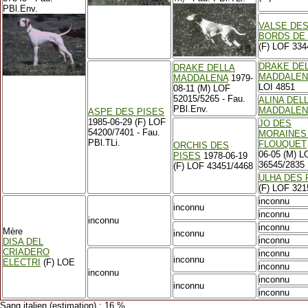
PBl.Env.
VALSE DE
BORDS DE 
(F) LOF 334
DRAKE DE
DRAKE DELLA
MADDALEN
MADDALENA
1979-
LOI 4851
08-11 (M) LOF
52015/5265 - Fau.
ALINA DEL
PBl.Env.
MADDALEN
ASPE DES PISES
1985-06-29 (F) LOF
JO DES
54200/7401 - Fau.
MORAINES
PBl.TLi.
FLOUQUET
ORCHIS DES
06-05 (M) L
PISES
1978-06-19
36545/2835
(F) LOF 43451/4468
ULHA DES 
(F) LOF 321
inconnu
inconnu
inconnu
inconnu
inconnu
Mère
inconnu
inconnu
DISA DEL
CRIADERO
inconnu
inconnu
ELECTRI
(F) LOE
inconnu
inconnu
inconnu
inconnu
inconnu
Sang italien (estimation) : 16 %