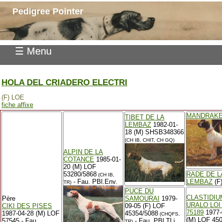
Pedigree Pointer
☰ Menu
HOLA DEL CRIADERO ELECTRI
(F) LOE
fiche affixe
MANDRAK
TIBET DE LA
LEMBAZ
1982-01-
18 (M) SHSB348366
(CH IB, CHIT, CH GQ)
ALPIN DE LA
COTANCE
1985-01-
20 (M) LOF
53280/5868
RADE DE L
(CH IB,
- Fau. PBl.Env.
LEMBAZ
(F
TR)
PUCE DU
CLASTIDIU
Père
SAMOURAI
1979-
URALO LOI 
CIKI DES PISES
09-05 (F) LOF
75189
1977-
1987-04-28 (M) LOF
45354/5088
(CHQFS,
(M) LOF 45
57545 - Fau.
- Fau. PBl.TLi.
TR)