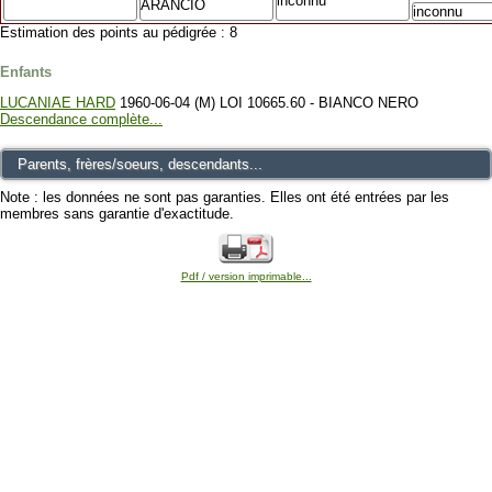
inconnu
ARANCIO
inconnu
Estimation des points au pédigrée : 8
Enfants
LUCANIAE HARD
1960-06-04 (M) LOI 10665.60 - BIANCO NERO
Descendance complète...
Parents, frères/soeurs, descendants...
Note : les données ne sont pas garanties. Elles ont été entrées par les
membres sans garantie d'exactitude.
Pdf / version imprimable...