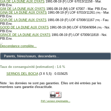
GIA DE LA DUNE AUX OYATS
1991-08-19 (F) LOF 67013/11158 - Mar.
PBl.Env.
GIM DE LA DUNE AUX OYATS
1991-08-19 (M) LOF 67007 - Mar. PBl.Env.
GINA DE LA DUNE AUX OYATS
1991-08-19 (F) LOF 67010/11261
- Mar.
(TR)
PBl.Env.
GIVA DE LA DUNE AUX OYATS
1991-08-19 (F) LOF 67008/11167
- Fau.
(TR)
PBl.Env.
GOOD DE LA DUNE AUX OYATS
1991-08-19 (M) LOF 67004/9094
- Noi.
(TR)
PBl.Env.
GRACE DE LA DUNE AUX OYATS
1991-08-19 (F) LOF 67009/11818 - Noi.
PBl.Env.
...
Descendance complète...
Parents, frères/soeurs, descendants...
Taux de consanguinité (estimation) : 1.6 %
SERNOS DEL BOCIA
(3 X 5,5) : 0.015625
Note : les données ne sont pas garanties. Elles ont été entrées par les
membres sans garantie d'exactitude.
Pdf / version imprimable...