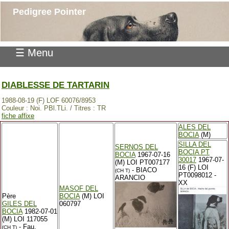
Pedigree Pointer
☰ Menu
DIABLESSE DE TARTARIN
1988-08-19 (F) LOF 60076/8953
Couleur : Noi. PBl.TLi. / Titres : TR
fiche affixe
ALES DEL
BOCIA
(M)
SILLA DEL
SERNOS DEL
BOCIA PT
BOCIA
1967-07-16
30017
1967-07-
(M) LOI PT007177
16 (F) LOI
- BIACO
(CH T)
PT0098012 -
ARANCIO
XX
MASOF DEL
Père
BOCIA
(M) LOI
GILES DEL
060797
BOCIA
1982-07-01
(M) LOI 117055
- Fau.
(CH T)