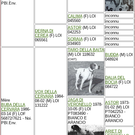
PBl.Env.
inconnu
CALIMA
(F) LOI
045560
inconnu
inconnu
ASTOR
(M) LOI
DERNA DI
042253
inconnu
CEREA
(F) LOI
inconnu
SORAIA
(F) LOI
065561
034903
inconnu
TARO DELLA BAITA
(M) LOI 118632
BUDDA
(M) LOI
048924
(CHIT)
DALIA DEL
BOCIA
(F) LOI
084722
VOX DELLA
CERVARA
1984-
JAGA DI
Mère
08-02 (M) LOI
ASTOR
1973-
VERONELLO
1978-
BUBA DELLA
131222
01-02 (M) LOI
10-05 (F) LOI
CERVARA
1986-
PT042253 -
PT083490 -
03-14 (F) LOF
BIANCO
BIANCO E
56872/7621 - Noi.
ARANCIO
ARANCIO
PBl.Env.
ARIET DI