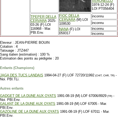
VERONELLO
1974-12-24 (F)
LOI PT056404
FIOC DELLA
inconnu
TPEPER DELLA
CERVARA
(M) LOI
CERVARA
2025-
inconnu
109530
03-26 (F) LOI
116968 - Mar.
inconnu
NANA
(F) LOI
PBl.Env.
059317
inconnu
Eleveur : JEAN-PIERRE BOUIN
Cotation : 4
Tatouage : JTZ447
Sang italien (estimation) : 100 %
Estimation des points au pédigrée : 20
Enfants (Champions)
JAGA DES TUCS LANDAIS
1994-04-27 (F) LOF 72720/11992
-
(CHIT, CHR, TR)
Noi. PBl.TLi.
Autres enfants
GADGET DE LA DUNE AUX OYATS
1991-08-19 (M) LOF 67006/8929
-
(TR)
Noi. PBl.Env.
GALANT DE LA DUNE AUX OYATS
1991-08-19 (M) LOF 67005 - Mar.
PBl.Env.
GAZOLINE DE LA DUNE AUX OYATS
1991-08-19 (F) LOF 67011 - Mar.
PBl.Env.