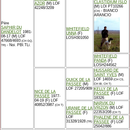
CLASTIDIUM ISLO
AZOR
(M) LOF
(M) LOI PT10266
42248/3209
- BIANCO
(CH)
ARANCIO
Père
SAPHIR DU
WHITEFIELD
DANDELOT
1981-
UNNA
(F)
08-17 (M) LOF
LOSH301050
47668/4693
(CH GQ,
- Noi. PBl.TLi.
TR)
WHITEFIELD
PANDA
(F)
LOSH244562
HUSSARD DE
SAINT YVES
(M)
LOF 14659
QUICK DE LA
(CH CS,
PASSEE
(M)
CH IB, CH T)
LOF 27205/909
KELLY DE LA
NICE DE LA
PASSEE
(F) LOF
PASSEE
1977-
18326
04-19 (F) LOF
NARVIK DU
40852/3987
(CH T)
VRIZON
(M) LOF
URANIE DE LA
22353/208
PASSEE
(F)
(CH T)
LOF
PHALENE DE LA
31328/1928
PASSEE
(F) LOF
(TR)
25042/886