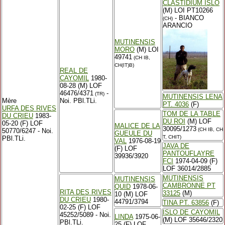
CLASTIDIUM ISLO
(M) LOI PT10266
- BIANCO
(CH)
ARANCIO
MUTINENSIS
MORO
(M) LOI
49741
(CH IB,
CH(IT)B)
REAL DE
CAYOMIL
1980-
08-28 (M) LOF
46476/4371
-
(TR)
MUTINENSIS LENA
Mère
Noi. PBl.TLi.
PT. 4036
(F)
URFA DES RIVES
TOM DE LA TABLE
DU CRIEU
1983-
DU ROI
(M) LOF
05-20 (F) LOF
MALICE DE LA
30095/1273
(CH IB, CH
50770/6247 - Noi.
GUEULE DU
T, CHIT)
PBl.TLi.
VAL
1976-08-19
JAVA DE
(F) LOF
PANTOUFLAYRE
39936/3920
FCI
1974-04-09 (F)
LOF 36014/2885
MUTINENSIS
MUTINENSIS
CAMBRONNE PT
QUID
1978-06-
RITA DES RIVES
33125
(M)
10 (M) LOF
DU CRIEU
1980-
44791/3794
TINA PT. 63856
(F)
02-25 (F) LOF
ISLO DE CAYOMIL
45252/5089 - Noi.
LINDA
1975-06-
(M) LOF 35646/2320
PBl.TLi.
25 (F) LOF