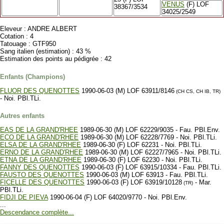
VENUS
(F) LOF
38367/3534
34025/2549
Eleveur : ANDRE ALBERT
Cotation : 4
Tatouage : GTF950
Sang italien (estimation) : 43 %
Estimation des points au pédigrée : 42
Enfants (Champions)
FLUOR DES QUENOTTES
1990-06-03 (M) LOF 63911/8146
(CH CS, CH IB, TR)
- Noi. PBl.TLi.
Autres enfants
EAS DE LA GRAND'RHEE
1989-06-30 (M) LOF 62229/9035 - Fau. PBl.Env.
ECO DE LA GRAND'RHEE
1989-06-30 (M) LOF 62228/7769 - Noi. PBl.TLi.
ELSA DE LA GRAND'RHEE
1989-06-30 (F) LOF 62231 - Noi. PBl.TLi.
ERNO DE LA GRAND'RHEE
1989-06-30 (M) LOF 62227/7965 - Noi. PBl.TLi.
ETNA DE LA GRAND'RHEE
1989-06-30 (F) LOF 62230 - Noi. PBl.TLi.
FANNY DES QUENOTTES
1990-06-03 (F) LOF 63915/10334 - Fau. PBl.TLi.
FAUSTO DES QUENOTTES
1990-06-03 (M) LOF 63913 - Fau. PBl.TLi.
FICELLE DES QUENOTTES
1990-06-03 (F) LOF 63919/10128
- Mar.
(TR)
PBl.TLi.
FIDJI DE PIEVA
1990-06-04 (F) LOF 64020/9770 - Noi. PBl.Env.
...
Descendance complète...