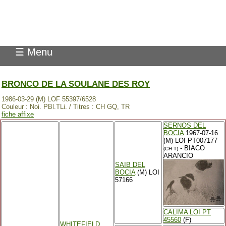
Pedigree Pointer
☰ Menu
BRONCO DE LA SOULANE DES ROY
1986-03-29 (M) LOF 55397/6528
Couleur : Noi. PBl.TLi. / Titres : CH GQ, TR
fiche affixe
SERNOS DEL
BOCIA
1967-07-16
(M) LOI PT007177
- BIACO
(CH T)
ARANCIO
SAIB DEL
BOCIA
(M) LOI
57166
CALIMA LOI PT
45560
(F)
WHITEFIELD