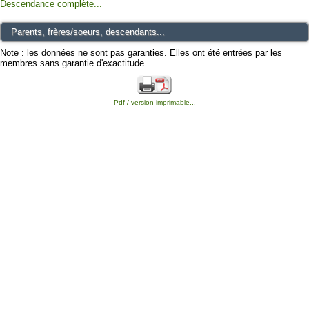
Descendance complète...
Parents, frères/soeurs, descendants...
Note : les données ne sont pas garanties. Elles ont été entrées par les
membres sans garantie d'exactitude.
Pdf / version imprimable...