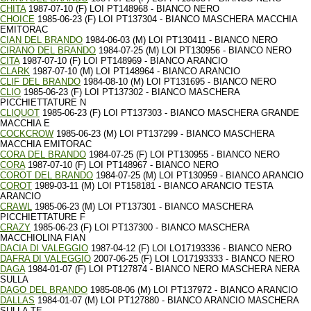
CHITA
1987-07-10 (F) LOI PT148968 - BIANCO NERO
CHOICE
1985-06-23 (F) LOI PT137304 - BIANCO MASCHERA MACCHIA
EMITORAC
CIAN DEL BRANDO
1984-06-03 (M) LOI PT130411 - BIANCO NERO
CIRANO DEL BRANDO
1984-07-25 (M) LOI PT130956 - BIANCO NERO
CITA
1987-07-10 (F) LOI PT148969 - BIANCO ARANCIO
CLARK
1987-07-10 (M) LOI PT148964 - BIANCO ARANCIO
CLIF DEL BRANDO
1984-08-10 (M) LOI PT131695 - BIANCO NERO
CLIO
1985-06-23 (F) LOI PT137302 - BIANCO MASCHERA
PICCHIETTATURE N
CLIQUOT
1985-06-23 (F) LOI PT137303 - BIANCO MASCHERA GRANDE
MACCHIA E
COCKCROW
1985-06-23 (M) LOI PT137299 - BIANCO MASCHERA
MACCHIA EMITORAC
CORA DEL BRANDO
1984-07-25 (F) LOI PT130955 - BIANCO NERO
CORA
1987-07-10 (F) LOI PT148967 - BIANCO NERO
COROT DEL BRANDO
1984-07-25 (M) LOI PT130959 - BIANCO ARANCIO
COROT
1989-03-11 (M) LOI PT158181 - BIANCO ARANCIO TESTA
ARANCIO
CRAWL
1985-06-23 (M) LOI PT137301 - BIANCO MASCHERA
PICCHIETTATURE F
CRAZY
1985-06-23 (F) LOI PT137300 - BIANCO MASCHERA
MACCHIOLINA FIAN
DACIA DI VALEGGIO
1987-04-12 (F) LOI LO17193336 - BIANCO NERO
DAFRA DI VALEGGIO
2007-06-25 (F) LOI LO17193333 - BIANCO NERO
DAGA
1984-01-07 (F) LOI PT127874 - BIANCO NERO MASCHERA NERA
SULLA
DAGO DEL BRANDO
1985-08-06 (M) LOI PT137972 - BIANCO ARANCIO
DALLAS
1984-01-07 (M) LOI PT127880 - BIANCO ARANCIO MASCHERA
SULLA TE