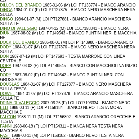
CO
DILLON DEL BRANDO
1985-01-06 (M) LOI PT133774 - BIANCO ARANCIO
DINGA
1984-01-07 (F) LOI PT127875 - BIANCO NERO MASCHERA NERA
SULLA
DINGO
1984-01-07 (M) LOI PT127881 - BIANCO ARANCIO MASCHERA
SULLA TE
DINO DI VALEGGIO
1987-04-12 (M) LOI LO17193341 - BIANCO NERA
DIUK
1987-08-02 (M) LOI PT149543 - BIANCO PUNTINI NERI E MACCHIA
NE
DOCK DEL BRANDO
1986-08-01 (M) LOI PT143980 - BIANCO ARANCIO
DODY
1984-01-07 (M) LOI PT127876 - BIANCO NERO MASCHERA NERA
SULLA
DON
1987-07-19 (M) LOI PT147693 - TESTA MARRONE CON LINEA
CENTRALE
DORA
1987-08-02 (F) LOI PT149545 - BIANCO CON MACCHIOLINA INIZIO
CO
DORY
1987-08-02 (F) LOI PT149542 - BIANCO PUNTINI NERI CON
GROSSA M
DOUGLAS
1984-01-07 (M) LOI PT127877 - BIANCO NERO MASCHERA
SULLA TESTA
DOWEL
1984-01-07 (M) LOI PT127879 - BIANCO ARANCIO MASCHERA
SULLA TE
DRINA DI VALEGGIO
2007-06-25 (F) LOI LO17193334 - BIANCO NERO
ELLI
1989-03-11 (F) LOI PT158184 - BIANCO NERO TESTA MORA
MACCHIA D
FALCON
1988-11-11 (M) LOI PT156892 - BIANCO ARANCIO ORECCHIE E
TESTA
FANNI
1988-06-18 (F) LOI PT154311 - BIANCA NERA TESTA NERA
MACCHIA S
FAST
1989-03-11 (M) LOI PT158182 - BIANCO NERO TESTA NERA