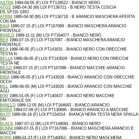
ASTRA
1984-04-05 (F) LOI PT128522 - BIANCO NERO
ATOS
1985-04-30 (M) LOI PT136721 - B.NERO TESTA COSCIA
DS.SP.DS.GRO
ATRIM
1985-04-30 (M) LOI PT136718 - B.ARANCIO MASCHERA APERTA
CON MA
BAIA
1990-07-15 (F) LOI PT167089 - BIANCO MASCHERA ARANCIO
FRONTALE
BANCO
1989-11-11 (M) LOI PT164077 - BIANCO NERO
BEA
1990-07-15 (F) LOI PT167087 - BIANCO MASCHERA ARANCIO
FRONTALE
BEA
1986-06-05 (F) LOI PT143031 - BIANCO NERO CON ORECCHIE
TESTA N
BELLA
1986-06-05 (F) LOI PT143029 - BIANCO NERO CON ORECCHI
TESTA NE
BEZZI
1990-07-15 (F) LOI PT167088 - BIANCO MACCHIE ARANCIO
FRONTALE
BIBA
1986-06-05 (F) LOI PT143028 - BIANCO ARANCIO CON ORECCHIE
OCCH
BILL
1986-06-05 (M) LOI PT143026 - BIANCO ARANCIO CON MACCHIE
AGLI
BIRI
1986-01-05 (F) LOI PT140437 - BIANCO NERO MACCHIE
EMITORACE DX
BIRILLO
1989-12-05 (M) LOI PT164683 - BIANCO ARANCIO
BIRRA
1984-07-09 (F) LOI PT130685 - BIANCO ARANCIO A MACCHIE
BIUTI
1988-06-18 (F) LOI PT154314 - BIANCA NERA TESTA NERA SPALLA
SN
BLACK
1987-07-11 (M) LOI PT149091 - BIANCO NERO
BONNI
1990-07-15 (F) LOI PT167086 - BIANCO MASCHERA ARANCIO E
MACCHI
BORA
1986-01-23 (F) LOI PT140052 - BIANCO NERO MASCHERA