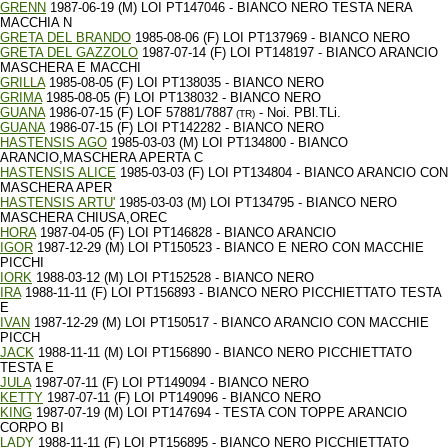
GRENN
1987-06-19 (M) LOI PT147046 - BIANCO NERO TESTA NERA
MACCHIA N
GRETA DEL BRANDO
1985-08-06 (F) LOI PT137969 - BIANCO NERO
GRETA DEL GAZZOLO
1987-07-14 (F) LOI PT148197 - BIANCO ARANCIO
MASCHERA E MACCHI
GRILLA
1985-08-05 (F) LOI PT138035 - BIANCO NERO
GRIMA
1985-08-05 (F) LOI PT138032 - BIANCO NERO
GUANA
1986-07-15 (F) LOF 57881/7887
- Noi. PBl.TLi.
(TR)
GUANA
1986-07-15 (F) LOI PT142282 - BIANCO NERO
HASTENSIS AGO
1985-03-03 (M) LOI PT134800 - BIANCO
ARANCIO,MASCHERA APERTA C
HASTENSIS ALICE
1985-03-03 (F) LOI PT134804 - BIANCO ARANCIO CON
MASCHERA APER
HASTENSIS ARTU'
1985-03-03 (M) LOI PT134795 - BIANCO NERO
MASCHERA CHIUSA,OREC
HORA
1987-04-05 (F) LOI PT146828 - BIANCO ARANCIO
IGOR
1987-12-29 (M) LOI PT150523 - BIANCO E NERO CON MACCHIE
PICCHI
IORK
1988-03-12 (M) LOI PT152528 - BIANCO NERO
IRA
1988-11-11 (F) LOI PT156893 - BIANCO NERO PICCHIETTATO TESTA
E
IVAN
1987-12-29 (M) LOI PT150517 - BIANCO ARANCIO CON MACCHIE
PICCH
JACK
1988-11-11 (M) LOI PT156890 - BIANCO NERO PICCHIETTATO
TESTA E
JULA
1987-07-11 (F) LOI PT149094 - BIANCO NERO
KETTY
1987-07-11 (F) LOI PT149096 - BIANCO NERO
KING
1987-07-19 (M) LOI PT147694 - TESTA CON TOPPE ARANCIO
CORPO BI
LADY
1988-11-11 (F) LOI PT156895 - BIANCO NERO PICCHIETTATO