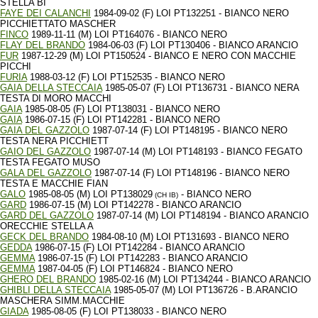
STELLA BI
FAYE DEI CALANCHI
1984-09-02 (F) LOI PT132251 - BIANCO NERO
PICCHIETTATO MASCHER
FINCO
1989-11-11 (M) LOI PT164076 - BIANCO NERO
FLAY DEL BRANDO
1984-06-03 (F) LOI PT130406 - BIANCO ARANCIO
FUR
1987-12-29 (M) LOI PT150524 - BIANCO E NERO CON MACCHIE
PICCHI
FURIA
1988-03-12 (F) LOI PT152535 - BIANCO NERO
GAIA DELLA STECCAIA
1985-05-07 (F) LOI PT136731 - BIANCO NERA
TESTA DI MORO MACCHI
GAIA
1985-08-05 (F) LOI PT138031 - BIANCO NERO
GAIA
1986-07-15 (F) LOI PT142281 - BIANCO NERO
GAIA DEL GAZZOLO
1987-07-14 (F) LOI PT148195 - BIANCO NERO
TESTA NERA PICCHIETT
GAIO DEL GAZZOLO
1987-07-14 (M) LOI PT148193 - BIANCO FEGATO
TESTA FEGATO MUSO
GALA DEL GAZZOLO
1987-07-14 (F) LOI PT148196 - BIANCO NERO
TESTA E MACCHIE FIAN
GALO
1985-08-05 (M) LOI PT138029
- BIANCO NERO
(CH IB)
GARD
1986-07-15 (M) LOI PT142278 - BIANCO ARANCIO
GARD DEL GAZZOLO
1987-07-14 (M) LOI PT148194 - BIANCO ARANCIO
ORECCHIE STELLA A
GECK DEL BRANDO
1984-08-10 (M) LOI PT131693 - BIANCO NERO
GEDDA
1986-07-15 (F) LOI PT142284 - BIANCO ARANCIO
GEMMA
1986-07-15 (F) LOI PT142283 - BIANCO ARANCIO
GEMMA
1987-04-05 (F) LOI PT146824 - BIANCO NERO
GHERO DEL BRANDO
1985-02-16 (M) LOI PT134244 - BIANCO ARANCIO
GHIBLI DELLA STECCAIA
1985-05-07 (M) LOI PT136726 - B.ARANCIO
MASCHERA SIMM.MACCHIE
GIADA
1985-08-05 (F) LOI PT138033 - BIANCO NERO