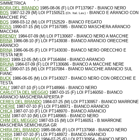
SIMMETRICA
BORA DEL BRANDO
1985-08-06 (F) LOI PT137967 - BIANCO NERO
BOS
1987-12-29 (M) LOI PT150521
- BIANCO E ARANCIO CON
(Ch. Ital. Lav.)
MACCHIE PIC
BOS
1988-03-12 (M) LOI PT152529 - BIANCO FEGATO
BOSS
1990-07-15 (M) LOI PT167085 - BIANCO MASCHERA ARANCIO
MACCHIA
BRENDY
1984-07-09 (M) LOI PT130687 - BIANCO NERO A MACCHIE
BRINA
1986-08-10 (F) LOI PT143938 - BIANCO ARANCIO ORECCHIE
ARANCIO
BRINA
1986-06-05 (F) LOI PT143030 - BIANCO NERO ORECCHIO E
TESTA NER
BRIO
1989-12-05 (M) LOI PT164684 - BIANCO ARANCIO
BRUNA
1984-07-09 (F) LOI PT130686 - BIANCO A MACCHIE NERE
BUC
1990-07-15 (M) LOI PT167084 - BIANCO MACCHIE ARANCIO SUL
FIANC
BUCK
1986-06-05 (M) LOI PT143027 - BIANCO NERO CON ORECCHIE E
TESTA
CALI'
1987-07-10 (F) LOI PT148966 - BIANCO NERO
CARLOTTA DEL MEGGIO
1987-03-15 (F) LOI PT146050 - BIANCO
ARANCIO MASCHERA APERTA P
CERES DEL BRANDO
1984-07-25 (M) LOI PT130957 - BIANCO MARRONE
CHERIE
1987-07-10 (F) LOI PT148971 - BIANCO ARANCIO
CHICA
1987-07-10 (F) LOI PT148970 - BIANCO ARANCIO
CHIM
1987-07-10 (M) LOI PT148965 - BIANCO NERO
CHIM DEL MEGGIO
1987-03-15 (M) LOI PT146051 - B.MARRONE
MASCHERA SEMICHIUSA GR
CHIRA DEL BRANDO
1985-08-06 (F) LOI PT137968 - BIANCO NERO
CHIRA
1987-07-10 (F) LOI PT148972 - BIANCO ARANCIO
CHIRA DEL BRANDO
1984-07-25 (F) LOI PT130954 - BIANCO NERO