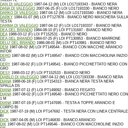
DAN DI VALEGGIO
1987-04-12 (M) LOI LO17193343 - BIANCO NERA
DANA DI VALEGGIO
2007-06-25 (F) LOI LO17193330 - BIANCO NERO
DARKO DI VALEGGIO
1987-04-12 (M) LOI LO17193340 - BIANCO NERA
DARKY
1984-01-07 (M) LOI PT127878 - BIANCO NERO MASCHERA SULLA
TESTA
DARMA DI VALEGGIO
1987-04-12 (F) LOI LO17193337 - BIANCO NERA
DEA DEL BRANDO
1984-08-10 (F) LOI PT131697 - BIANCO NERO
DEA
1988-03-12 (F) LOI PT152531 - BIANCO NERO
DEA DEL BRANDO
1984-07-25 (F) LOI PT130953 - BIANCO MARRONE
DELU' DEL BRANDO
1986-08-01 (M) LOI PT143981 - BIANCO NERO
DEM
1987-08-02 (M) LOI PT149544 - BIANCO CON MACCHIE ARANCIO
INTOR
DERO
1987-08-02 (M) LOI PT149547 - BIANCO CON MACCHIOLINA INIZIO
CO
DERY
1987-08-02 (F) LOI PT149541 - BIANCO PICCHIETTATO NERO CON
GRO
DESY
1988-03-12 (F) LOI PT152533 - BIANCO NERO
DIABLO DI VALEGGIO
1987-04-12 (M) LOI LO17193338 - BIANCO NERA
DIANA
1988-06-18 (F) LOI PT154313 - BIANCA NERA TESTA NERA
SPALLA DS
DIANA
1987-07-11 (F) LOI PT149092 - BIANCO FEGATO
DIANA
1987-08-02 (F) LOI PT149540 - BIANCO PICCHIETTATO NERO CON
1 M
DIANA
1987-07-19 (F) LOI PT147695 - TESTA A TOPPE ARANCIO E
CORPO BI
DICK
1987-07-19 (M) LOI PT147692 - TESTA NERA CON LINEA CENTRALE
BI
DICK
1987-04-05 (M) LOI PT146830 - BIANCO ARANCIO
DIK
1987-08-02 (M) LOI PT149546 - BIANCO CON MACCHIOLINE INIZIO