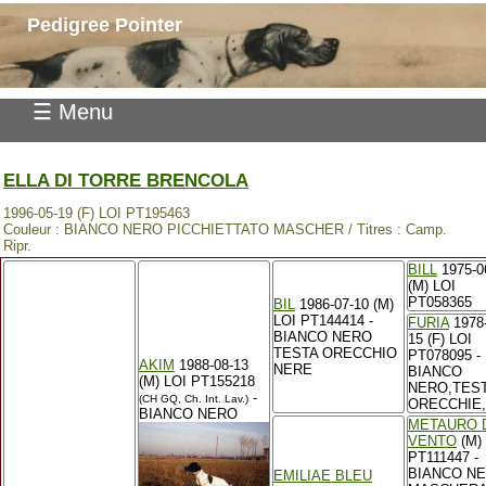
Pedigree Pointer
☰ Menu
ELLA DI TORRE BRENCOLA
1996-05-19 (F) LOI PT195463
Couleur : BIANCO NERO PICCHIETTATO MASCHER / Titres : Camp.
Ripr.
BILL
1975-0
(M) LOI
PT058365
BIL
1986-07-10 (M)
LOI PT144414 -
FURIA
1978-
BIANCO NERO
15 (F) LOI
TESTA ORECCHIO
PT078095 -
AKIM
1988-08-13
NERE
BIANCO
(M) LOI PT155218
NERO,TES
-
(CH GQ, Ch. Int. Lav.)
ORECCHIE,
BIANCO NERO
METAURO 
VENTO
(M)
PT111447 -
BIANCO N
EMILIAE BLEU