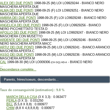
ALEX DEI DUE PONTI
1998-09-25 (M) LOI LO9929244 - BIANCO NERO
MASCHERA APERTA DUE
ALMA DEI DUE PONTI
1998-09-25 (F) LOI LO9929251 - BIANCO NERO
MASCHERA APERTA DUE
AMBRA DEI DUE PONTI
1998-09-25 (F) LOI LO9929248 - BIANCO NERO
MASCHERA APERTA DUE
ANGELICA DEI DUE PONTI
1998-09-25 (F) LOI LO9929256 - BIANCO
NERO PICCHIETTATO TESTA D
APOLLO DEI DUE PONTI
1998-09-25 (M) LOI LO9929247 - BIANCO NERO
MASCHERA CON MUSETTO
ARDENTE DEI DUE PONTI
1998-09-25 (M) LOI LO9929246 - BIANCO
NERO MASCHERA APERTA MACC
ARTU' DEI DUE PONTI
1998-09-25 (M) LOI LO9929241 - BIANCO ARANCIO
MASCHERA APERTA C
ASSO DEI DUE PONTI
1998-09-25 (M) LOI LO9929236 - BIANCO ARANCIO
MASCHERA APERTA M
CAL
1999-08-30 (M) LOI LO009306
- BIANCO NERO
(CH GQ)
HD-A
...
Descendance complète...
Parents, frères/soeurs, descendants...
Taux de consanguinité (estimation) : 9.8 %
MARCH DELLA CISA
(3 X 3,3) : 0.063477
PERLA
(3 X 3) : 0.031250
BILL
(5,5,8 X 8,8) : 0.000977
CHIM
(8,8 X 4,8,8,8,8) : 0.000977