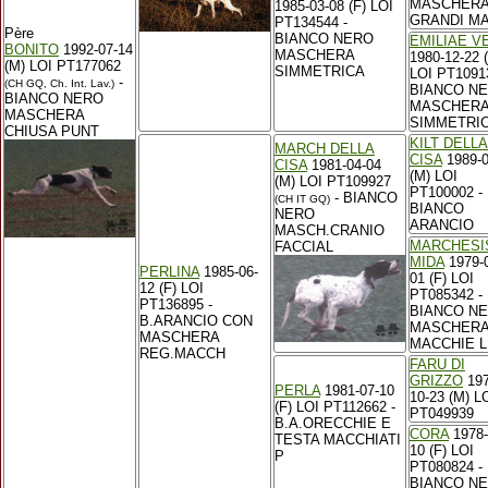
MASCHER
1985-03-08 (F) LOI
GRANDI M
PT134544 -
Père
BIANCO NERO
EMILIAE V
BONITO
1992-07-14
MASCHERA
1980-12-22 (
(M) LOI PT177062
SIMMETRICA
LOI PT1091
-
(CH GQ, Ch. Int. Lav.)
BIANCO N
BIANCO NERO
MASCHER
MASCHERA
SIMMETRI
CHIUSA PUNT
KILT DELLA
MARCH DELLA
CISA
1989-0
CISA
1981-04-04
(M) LOI
(M) LOI PT109927
PT100002 -
- BIANCO
(CH IT GQ)
BIANCO
NERO
ARANCIO
MASCH.CRANIO
MARCHESI
FACCIAL
MIDA
1979-
PERLINA
1985-06-
01 (F) LOI
12 (F) LOI
PT085342 -
PT136895 -
BIANCO N
B.ARANCIO CON
MASCHERA
MASCHERA
MACCHIE L
REG.MACCH
FARU DI
GRIZZO
197
PERLA
1981-07-10
10-23 (M) L
(F) LOI PT112662 -
PT049939
B.A.ORECCHIE E
CORA
1978-
TESTA MACCHIATI
10 (F) LOI
P
PT080824 -
BIANCO N