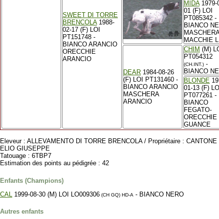
MIDA
1979-
01 (F) LOI
SWEET DI TORRE
PT085342 -
BRENCOLA
1988-
BIANCO N
02-17 (F) LOI
MASCHERA
PT151748 -
MACCHIE L
BIANCO ARANCIO
CHIM
(M) L
ORECCHIE
PT054312
ARANCIO
-
(CH.INT.)
BIANCO N
DEAR
1984-08-26
(F) LOI PT131460 -
BLONDE
19
BIANCO ARANCIO
01-13 (F) LO
MASCHERA
PT077261 -
ARANCIO
BIANCO
FEGATO-
ORECCHIE
GUANCE
Eleveur : ALLEVAMENTO DI TORRE BRENCOLA / Propriétaire : CANTONE
ELIO GIUSEPPE
Tatouage : 6TBP7
Estimation des points au pédigrée : 42
Enfants (Champions)
CAL
1999-08-30 (M) LOI LO009306
- BIANCO NERO
(CH GQ)
HD-A
Autres enfants