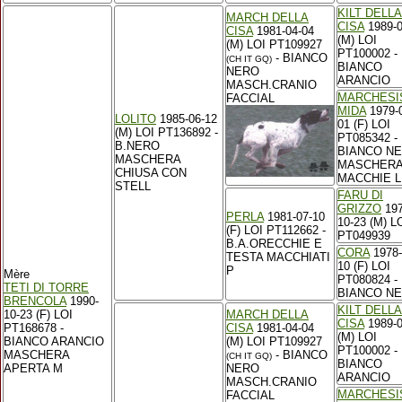
KILT DELLA
MARCH DELLA
CISA
1989-0
CISA
1981-04-04
(M) LOI
(M) LOI PT109927
PT100002 -
- BIANCO
(CH IT GQ)
BIANCO
NERO
ARANCIO
MASCH.CRANIO
MARCHESI
FACCIAL
MIDA
1979-
LOLITO
1985-06-12
01 (F) LOI
(M) LOI PT136892 -
PT085342 -
B.NERO
BIANCO N
MASCHERA
MASCHERA
CHIUSA CON
MACCHIE L
STELL
FARU DI
GRIZZO
197
PERLA
1981-07-10
10-23 (M) L
(F) LOI PT112662 -
PT049939
B.A.ORECCHIE E
CORA
1978-
TESTA MACCHIATI
10 (F) LOI
P
Mère
PT080824 -
TETI DI TORRE
BIANCO N
BRENCOLA
1990-
KILT DELLA
10-23 (F) LOI
MARCH DELLA
CISA
1989-0
PT168678 -
CISA
1981-04-04
(M) LOI
BIANCO ARANCIO
(M) LOI PT109927
PT100002 -
MASCHERA
- BIANCO
(CH IT GQ)
BIANCO
APERTA M
NERO
ARANCIO
MASCH.CRANIO
MARCHESI
FACCIAL