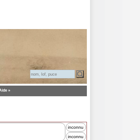
Aide »
inconnu
inconnu