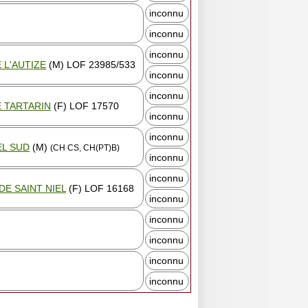
inconnu
inconnu
inconnu
 L'AUTIZE
(M) LOF 23985/533
inconnu
inconnu
E TARTARIN
(F) LOF 17570
inconnu
inconnu
EL SUD
(M)
(CH CS, CH(PT)B)
inconnu
inconnu
 DE SAINT NIEL
(F) LOF 16168
inconnu
inconnu
inconnu
inconnu
inconnu