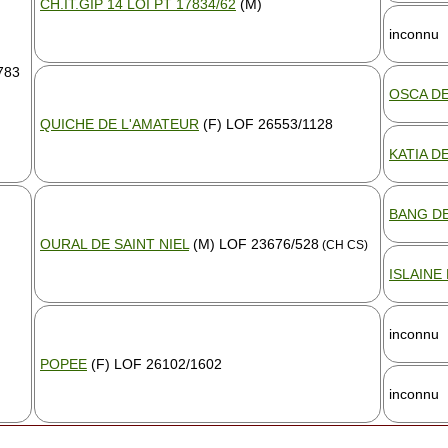
CH.IT.GIP 14 LOI PT 17834/62
(M)
inconnu
783
OSCA DE
QUICHE DE L'AMATEUR
(F) LOF 26553/1128
KATIA D
BANG D
OURAL DE SAINT NIEL
(M) LOF 23676/528
(CH CS)
ISLAINE
inconnu
POPEE
(F) LOF 26102/1602
inconnu