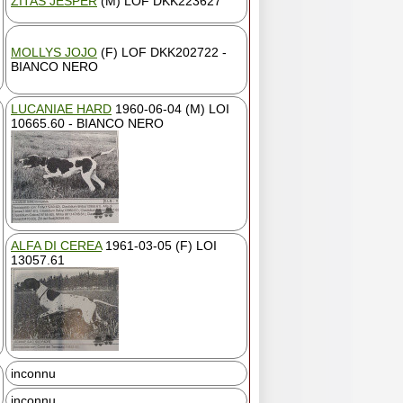
ZITAS JESPER
(M) LOF DKK223627
MOLLYS JOJO
(F) LOF DKK202722 -
BIANCO NERO
LUCANIAE HARD
1960-06-04 (M) LOI
10665.60 - BIANCO NERO
ALFA DI CEREA
1961-03-05 (F) LOI
13057.61
inconnu
inconnu