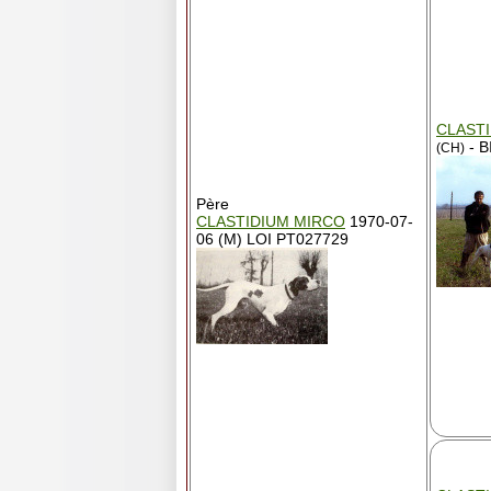
CLASTI
- 
(CH)
Père
CLASTIDIUM MIRCO
1970-07-
06 (M) LOI PT027729