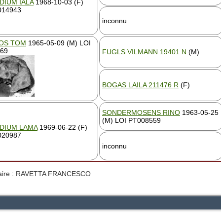
DIUM IALA
1968-10-03 (F)
014943
inconnu
OS TOM
1965-05-09 (M) LOI
69
FUGLS VILMANN 19401 N
(M)
BOGAS LAILA 211476 R
(F)
SONDERMOSENS RINO
1963-05-25
(M) LOI PT008559
IDIUM LAMA
1969-06-22 (F)
020987
inconnu
taire : RAVETTA FRANCESCO