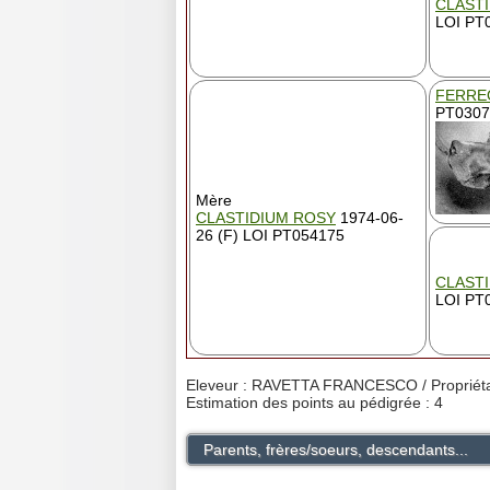
CLASTI
LOI PT
FERRE
PT0307
Mère
CLASTIDIUM ROSY
1974-06-
26 (F) LOI PT054175
CLAST
LOI PT
Eleveur : RAVETTA FRANCESCO / Proprié
Estimation des points au pédigrée : 4
Parents, frères/soeurs, descendants...