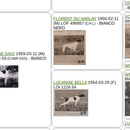
OR
- 
XO
FLORENT DU HARLAY
1956-02-11
88
(M) LOF 496857
- BIANCO
(CH.L)
NERO
AE GAIO
1959-03-11 (M)
8.59
- BIANCO
(CAMP ASS)
WI
NA
BI
LUCANIAE BELLA
1954-03-29 (F)
LOI 1216.54
LU