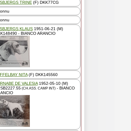
SBJERGS TRINE
(F) DKK77CG
connu
connu
SBJERGS KLAUS
1951-06-21 (M)
K148490 - BIANCO ARANCIO
FFELBAY NITA
(F) DKK145560
RNABE DE VALESIA
1952-05-10 (M)
SB2227.55
- BIANCO
(CH.ASS. CAMP INT)
ANCIO