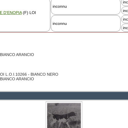
in
inconnu
in
E D'ENOPIA
(F) LOI
in
inconnu
in
 BIANCO ARANCIO
LOI L.O.I.10266 - BIANCO NERO
 BIANCO ARANCIO