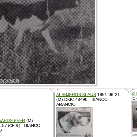
ZI
ALSBJERGS KLAUS
1951-06-21
(CH
(M) DKK148490 - BIANCO
ARANCIO
ARDS PEER
(M)
.57
- BIANCO
(CH.B.)
O