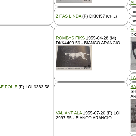
AL
in
ZITAS LINDA
(F) DKK457
(CH.L)
in
AL
DK
ROMBYS FIKS
1955-04-28 (M)
DKK4400.56 - BIANCO ARANCIO
TA
BA
E FOLIE
(F) LOI 6383.58
SH
AR
VALIANT ALA
1955-07-20 (F) LOI
2997.55 - BIANCO ARANCIO