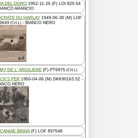
A DEL DORO
1952-11-25 (F) LOI 820.54
BIANCO ARANCIO
CRATE DU HARLAY
1949-06-30 (M) LOF
9649
- BIANCO NERO
(CH.L)
MY DE L' ARGILIERE
(F) PT6975
(CH.L)
CK'S PER
1950-04-06 (M) DKK90163.52 -
ANCO NERO
CANIAE BRINA
(F) LOF 897548