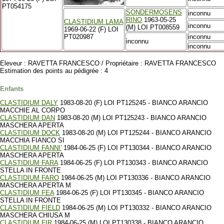
PT054175
SONDERMOSENS
inconnu
RINO
1963-05-25
CLASTIDIUM LAMA
inconnu
(M) LOI PT008559
1969-06-22 (F) LOI
PT020987
inconnu
inconnu
inconnu
Eleveur : RAVETTA FRANCESCO / Propriétaire : RAVETTA FRANCESCO
Estimation des points au pédigrée : 4
Enfants
CLASTIDIUM DALY
1983-08-20 (F) LOI PT125245 - BIANCO ARANCIO
MACCHIE AL CORPO
CLASTIDIUM DAN
1983-08-20 (M) LOI PT125243 - BIANCO ARANCIO
MASCHERA APERTA
CLASTIDIUM DOCK
1983-08-20 (M) LOI PT125244 - BIANCO ARANCIO
MACCHIA FIANCO SI
CLASTIDIUM FANNI'
1984-06-25 (F) LOI PT130344 - BIANCO ARANCIO
MASCHERA APERTA
CLASTIDIUM FARA
1984-06-25 (F) LOI PT130343 - BIANCO ARANCIO
STELLA IN FRONTE
CLASTIDIUM FARO
1984-06-25 (M) LOI PT130336 - BIANCO ARANCIO
MASCHERA APERTA M
CLASTIDIUM FEA
1984-06-25 (F) LOI PT130345 - BIANCO ARANCIO
STELLA IN FRONTE
CLASTIDIUM FIELD
1984-06-25 (M) LOI PT130332 - BIANCO ARANCIO
MASCHERA CHIUSA M
CLASTIDIUM FIR
1984-06-25 (M) LOI PT130338 - BIANCO ARANCIO