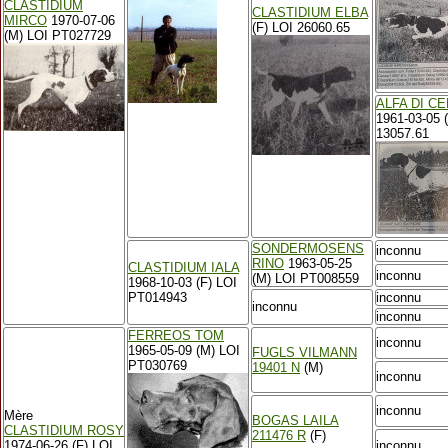
CLASTIDIUM
CLASTIDIUM ELBA
MIRCO
1970-07-06
(F) LOI 26060.65
(M) LOI PT027729
ALFA DI C
1961-03-05 
13057.61
SONDERMOSENS
inconnu
RINO
1963-05-25
CLASTIDIUM IALA
inconnu
(M) LOI PT008559
1968-10-03 (F) LOI
PT014943
inconnu
inconnu
inconnu
FERREOS TOM
inconnu
1965-05-09 (M) LOI
FUGLS VILMANN
PT030769
19401 N
(M)
inconnu
inconnu
Mère
BOGAS LAILA
CLASTIDIUM ROSY
211476 R
(F)
1974-06-26 (F) LOI
inconnu