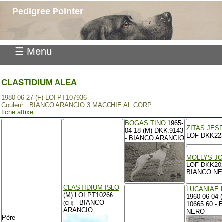
Pedigree Pointer
☰ Menu
CLASTIDIUM ALEA
1980-06-27 (F) LOI PT107936
Couleur : BIANCO ARANCIO 3 MACCHIE AL CORP
fiche affixe
BOGAS TINO
1965-
ZITAS JES
04-18 (M) DKK.9143
LOF DKK22
- BIANCO ARANCIO
MOLLYS J
LOF DKK202
BIANCO N
CLASTIDIUM ISLO
LUCANIAE
(M) LOI PT10266
1960-06-04 
- BIANCO
(CH)
10665.60 -
ARANCIO
NERO
Père