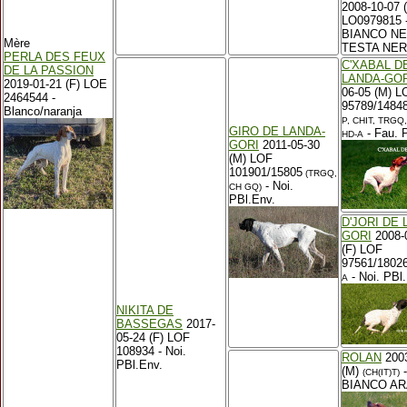
2008-10-07 
LO0979815 
BIANCO N
Mère
TESTA NE
PERLA DES FEUX
C'XABAL D
DE LA PASSION
LANDA-GOR
2019-01-21 (F) LOE
06-05 (M) L
2464544 -
95789/1484
Blanco/naranja
P, CHIT, TRGQ
GIRO DE LANDA-
- Fau. 
HD-A
GORI
2011-05-30
(M) LOF
101901/15805
(TRGQ,
- Noi.
CH GQ)
PBl.Env.
D'JORI DE 
GORI
2008-
(F) LOF
97561/1802
- Noi. PBl
A
NIKITA DE
BASSEGAS
2017-
05-24 (F) LOF
108934 - Noi.
ROLAN
2003
PBl.Env.
(M)
-
(CH(IT)T)
BIANCO AR