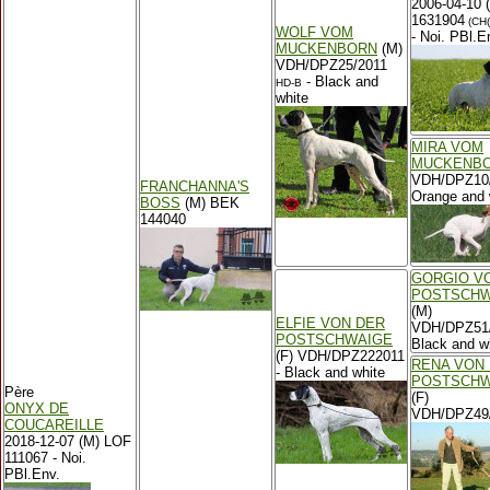
2006-04-10 
1631904
(CH(
WOLF VOM
- Noi. PBl.E
MUCKENBORN
(M)
VDH/DPZ25/2011
- Black and
HD-B
white
MIRA VOM
MUCKENB
VDH/DPZ10/
FRANCHANNA'S
Orange and 
BOSS
(M) BEK
144040
GORGIO V
POSTSCHW
(M)
ELFIE VON DER
VDH/DPZ51/
POSTSCHWAIGE
Black and w
(F) VDH/DPZ222011
RENA VON
- Black and white
POSTSCHW
Père
(F)
ONYX DE
VDH/DPZ49
COUCAREILLE
2018-12-07 (M) LOF
111067 - Noi.
PBl.Env.