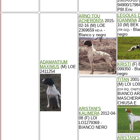
2005-05-28 
94900/17984
PBl.Env.
LEGOLAS D
ARNO TOU
IOANNINA
2
ACHERONTA
2015-
10 (M) BEK
02-16 (M) LOE
- Bla
2369659
-
(TR GQ)
HD-A
negro
Blanco y negro
ADAMANTIUM
KRISTI
(F)
MAXIMUS
(M) LOE
099350 - Bl
2411254
negro
TITAN
2001-
(M) LOI LO
(CH GQ, CH(IT)
BIANCO AR
MASCHER
CHIUSA E
ARISTANI'S
KALIMERA
2012-04-
08 (F) LOI
LO1279369 -
BIANCO NERO
ARISTANI'S