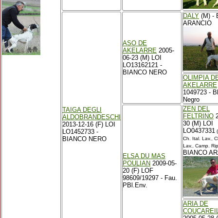
DALY
(M) -
ARANCIO
ASO DE
AKELARRE
2005-
06-23 (M) LOI
LO13162121 -
BIANCO NERO
OLIMPIA D
AKELARRE
1049723 - B
Negro
ZEN DEL
TAIGA DEGLI
FELTRINO
2
ALDOBRANDESCHI
30 (M) LOI
2013-12-16 (F) LOI
LO0437331
LO1452733 -
(
BIANCO NERO
Ch. Ital. Lav., C
Lav., Camp. Ripr
BIANCO AR
ELSA DU MAS
POULIAN
2009-05-
20 (F) LOF
98609/19297 - Fau.
PBl.Env.
ARIA DE
COUCAREI