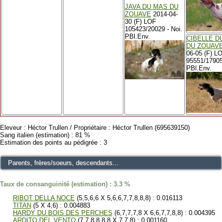
JAVA DU MAS DU
ZOUAVE
2014-04-
30 (F) LOF
105423/20029 - Noi.
PBl.Env.
CIBELLE D
DU ZOUAV
06-05 (F) L
95551/17905
PBl.Env.
Eleveur : Héctor Trullen / Propriétaire : Héctor Trullen (695639150)
Sang italien (estimation) : 81 %
Estimation des points au pédigrée : 3
Parents, frères/soeurs, descendants...
Taux de consanguinité (estimation) : 3.3 %
RIBOT DELLA NOCE
(5,5,6,6 X 5,6,6,7,7,8,8,8) : 0.016113
TITAN
(5 X 4,6) : 0.004883
HARDY DU BOIS DES PERCHES
(6,7,7,7,8 X 6,6,7,7,8,8) : 0.004395
ARDITO DEL VENTO
(7,7,8,8,8,8 X 7,7,8) : 0.001160