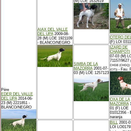
(M) LOE 1632619
AIAX DEL VALLE
DEL UPA
2009-08-
OTERO DE
28 (M) LOE 1921109
(F) LOI 031
- BLANCO/NEGRO
IZARD DE
CHAMPOTI
07-03 (M) L
71157/9627
(
SIMBA DE LA
CHGB (CHGQ) 
MAZORRA
2001-07-
- Fau. 
(CIT))
03 (M) LOE 1257123
Père
EDER DEL VALLE
DEL UPA
2014-06-
OXA DE LA
23 (M) 2221851 -
MAZORRA
1
BLANCO/NEGRO
01 (F) LOE
01012356 - 
naranja
BILL
2001-0
LOI LO0179