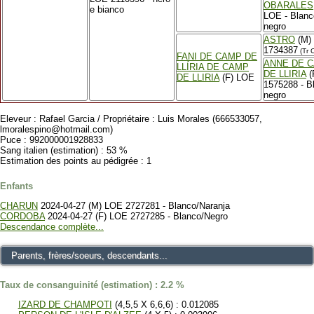
OBARALES
e bianco
LOE - Blanc
negro
ASTRO
(M)
1734387
(Tr 
FANI DE CAMP DE
ANNE DE 
LLÍRIA DE CAMP
DE LLIRIA
(
DE LLIRIA
(F) LOE
1575288 - B
negro
Eleveur : Rafael Garcia / Propriétaire : Luis Morales (666533057,
lmoralespino@hotmail.com)
Puce : 992000001928833
Sang italien (estimation) : 53 %
Estimation des points au pédigrée : 1
Enfants
CHARUN
2024-04-27 (M) LOE 2727281 - Blanco/Naranja
CORDOBA
2024-04-27 (F) LOE 2727285 - Blanco/Negro
Descendance complète...
Parents, frères/soeurs, descendants...
Taux de consanguinité (estimation) : 2.2 %
IZARD DE CHAMPOTI
(4,5,5 X 6,6,6) : 0.012085