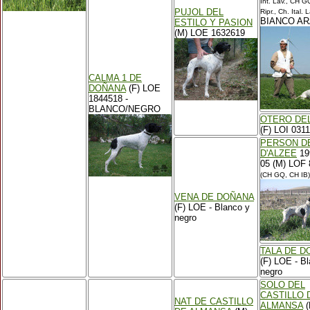
Int. Lav., CH 
PUJOL DEL
Ripr., Ch. Ital. L
BIANCO AR
ESTILO Y PASION
(M) LOE 1632619
CALMA 1 DE
DOÑANA
(F) LOE
1844518 -
BLANCO/NEGRO
OTERO DE
(F) LOI 031
PERSON DE
D'ALZEE
19
05 (M) LOF
(CH GQ, CH IB)
VENA DE DOÑANA
(F) LOE - Blanco y
negro
TALA DE D
(F) LOE - B
negro
SOLO DEL
CASTILLO 
NAT DE CASTILLO
ALMANSA
(