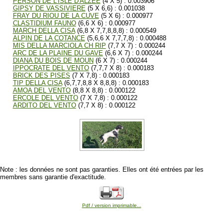
PERSON DE L'ISLE D'ALZEE
(4 X 5) : 0.003906
GIPSY DE VASSIVIERE
(5 X 6,6) : 0.001038
FRAY DU RIOU DE LA CUVE
(5 X 6) : 0.000977
CLASTIDIUM FAUNO
(6,6 X 6) : 0.000977
MARCH DELLA CISA
(6,8 X 7,7,8,8,8) : 0.000549
ALPIN DE LA COTANCE
(5,6,6 X 7,7,7,8) : 0.000488
MIS DELLA MARCIOLA CH RIP
(7,7 X 7) : 0.000244
ARC DE LA PLAINE DU GAVE
(6,6 X 7) : 0.000244
DIANA DU BOIS DE MOUN
(6 X 7) : 0.000244
IPPOCRATE DEL VENTO
(7,7,7 X 8) : 0.000183
BRICK DES PISES
(7 X 7,8) : 0.000183
TIP DELLA CISA
(6,7,7,8,8 X 8,8,8) : 0.000183
AMOA DEL VENTO
(8,8 X 8,8) : 0.000122
ERCOLE DEL VENTO
(7 X 7,8) : 0.000122
ARDITO DEL VENTO
(7,7 X 8) : 0.000122
Note : les données ne sont pas garanties. Elles ont été entrées par les
membres sans garantie d'exactitude.
Pdf / version imprimable...