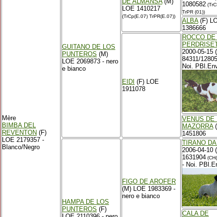
DE ALMANSA
(M)
1080582
(TrC
LOE 1410217
TrPR (01))
(TrCp(E.07) TrPR(E.07))
ALBA
(F) L
1386666
ROCCO DE
PERDRISE
GUITANO DE LOS
2000-05-15 
PUNTEROS
(M)
84311/1280
LOE 2069873 - nero
Noi. PBl.Env
e bianco
EIDI
(F) LOE
1911078
Mère
VENUS DE 
BIMBA DEL
MAZORRA
(
REVENTON
(F)
1451806
LOE 2179357 -
TIRANO DA
Blanco/Negro
2006-04-10 
1631904
(CH(
- Noi. PBl.E
FIGO DE AROFER
(M) LOE 1983369 -
nero e bianco
HAMPA DE LOS
PUNTEROS
(F)
CALA DE
LOE 2110396 - nero