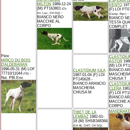
ESPERIA D
MILTON
1989-12-24
VENTO
197
(M) PT163801
(Ch.
(F) LOI PT0
-
Int. Lav., CH GQ)
-
(Camp. Ripr.)
BIANCO NERO
BIANCO N
MACCHIE AL
TESTA QUA
CORPO
COMPLET.
Père
CLASTIDIU
MIRCO DU BOIS
ASTOR
1980
D'ALDEBARAN
(M) LOI PT1
1996-05-31 (M) LOF
BIANCO AR
CLASTIDIUM IULA
77710/11044
-
(TR)
MASCHER
1987-01-04 (F) LOI
Noi. PBl.Env.
CHIUSA T
PT145628 -
BIANCO ARANCIO
CLASTIDIU
MASCHERA
CLERA
1982
CHIUSA M
(F) LOI PT1
BIANCO AR
MACCHIE A
CORPO
MANDRAK
TIBET DE LA
LEMBAZ
1982-01-
18 (M) SHSB348366
(CH IB, CHIT, CH GQ)