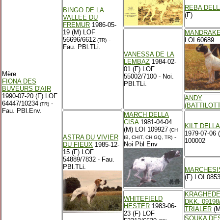
REBA DELL
BINGO DE LA
(F)
VALLEE DU
FREMUR
1986-05-
19 (M) LOF
MANDRAK
56696/6612
-
LOI 60689
(TR)
Fau. PBl.TLi.
VANESSA DE LA
LEMBAZ
1984-02-
01 (F) LOF
Mère
55002/7100 - Noi.
FIONA DES
PBl.TLi.
BUVEURS D'AIR
1990-07-20 (F) LOF
ANDY
64447/10234
-
(TR)
(BATTILOTT
Fau. PBl.Env.
MARCH DELLA
CISA
1981-04-04
KILT DELLA
(M) LOI 109927
(CH
1979-07-06 
-
ASTRA DU VIVIER
IB, CHIT, CH GQ, TR)
100002
Noi Pbl Env
DU FIEUX
1985-12-
15 (F) LOF
54889/7832 - Fau.
PBl.TLi.
MARCHESI
(F) LOI 085
KRAGHEDE
WHITEFIELD
DKK. 09198
HESTER
1983-06-
TRIALER
(M
23 (F) LOF
SOUKA DE