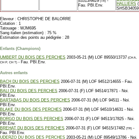
53313/6629
-
(TR)
HALLIERS
(
Fau. PBl.Env.
SHSB34059
Eleveur : CHRISTOPHE DE BALORRE
Cotation : 1
Tatouage : WJM695
Sang italien (estimation) : 75 %
Estimation des points au pédigrée : 28
Enfants (Champions)
UMBERT DU BOIS DES PERCHES
2003-05-21 (M) LOF 89550/13737
(CH A,
- Fau. PBl.Env.
CH P, CH T)
Autres enfants
BACH DU BOIS DES PERCHES
2006-07-31 (M) LOF 94512/14655 - Fau.
PBl.Env.
BALI DU BOIS DES PERCHES
2006-07-31 (F) LOF 94514/17871 - Noi.
PBl.Env.
BARTABAS DU BOIS DES PERCHES
2006-07-31 (M) LOF 94511 - Noi.
PBl.Env.
BLAKE DU BOIS DES PERCHES
2006-07-31 (M) LOF 94510/14631 - Noi.
PBl.Env.
BORGO DU BOIS DES PERCHES
2006-07-31 (F) LOF 94513/17825 - Noi.
PBl.Env.
BREHAT DU BOIS DES PERCHES
2006-07-31 (F) LOF 94515/17482
-
(TR)
Fau. PBl.Env.
UDERZO DU BOIS DES PERCHES
2003-05-21 (M) LOF 89549/13786 - Noi.