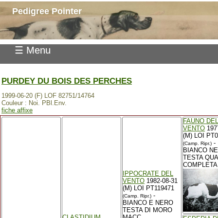
Pedigree Pointer
☰ Menu
PURDEY DU BOIS DES PERCHES
1999-06-20 (F) LOF 82751/14764
Couleur : Noi. PBl.Env.
fiche affixe
FAUNO DE
VENTO
197
(M) LOI PT
-
(Camp. Ripr.)
BIANCO N
TESTA QUA
COMPLETA
IPPOCRATE DEL
VENTO
1982-08-31
(M) LOI PT119471
-
(Camp. Ripr.)
BIANCO E NERO
TESTA DI MORO
CLASTIDIUM
MACC