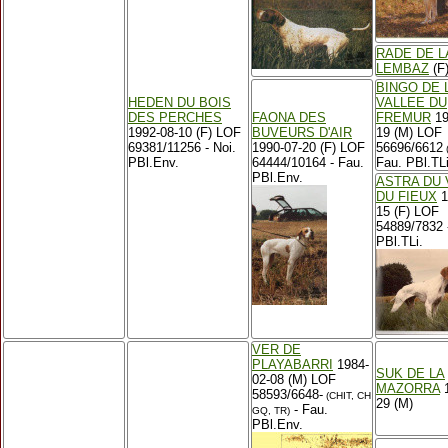
RADE DE L
LEMBAZ
(F
BINGO DE 
HEDEN DU BOIS
VALLEE DU
DES PERCHES
FAONA DES
FREMUR
19
1992-08-10 (F) LOF
BUVEURS D'AIR
19 (M) LOF
69381/11256 - Noi.
1990-07-20 (F) LOF
56696/6612
PBl.Env.
64444/10164 - Fau.
Fau. PBl.TLi
PBl.Env.
ASTRA DU 
DU FIEUX
1
15 (F) LOF
54889/7832 
PBl.TLi.
VER DE
PLAYABARRI
1984-
SUK DE LA
02-08 (M) LOF
MAZORRA
1
58593/6648-
(CHIT, CH
29 (M)
- Fau.
GQ, TR)
PBl.Env.