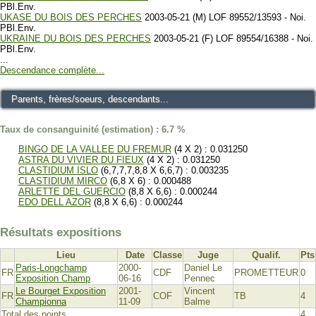
PBl.Env.
UKASE DU BOIS DES PERCHES
2003-05-21 (M) LOF 89552/13593 - Noi.
PBl.Env.
UKRAINE DU BOIS DES PERCHES
2003-05-21 (F) LOF 89554/16388 - Noi.
PBl.Env.
...
Descendance complète...
Parents, frères/soeurs, descendants...
Taux de consanguinité (estimation) : 6.7 %
BINGO DE LA VALLEE DU FREMUR
(4 X 2) : 0.031250
ASTRA DU VIVIER DU FIEUX
(4 X 2) : 0.031250
CLASTIDIUM ISLO
(6,7,7,7,8,8 X 6,6,7) : 0.003235
CLASTIDIUM MIRCO
(6,8 X 6) : 0.000488
ARLETTE DEL GUERCIO
(8,8 X 6,6) : 0.000244
EDO DELL AZOR
(8,8 X 6,6) : 0.000244
Résultats expositions
Lieu
Date
Classe
Juge
Qualif.
Pts
Paris-Longchamp
2000-
Daniel Le
FR
CDF
PROMETTEUR
0
Exposition Champ
06-16
Pennec
Le Bourget Exposition
2001-
Vincent
FR
COF
TB
4
Championna
11-09
Balme
Total des points
4