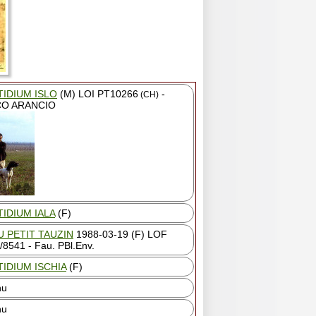
TIDIUM ISLO
(M) LOI PT10266
-
(CH)
CO ARANCIO
IDIUM IALA
(F)
U PETIT TAUZIN
1988-03-19 (F) LOF
/8541 - Fau. PBl.Env.
IDIUM ISCHIA
(F)
nu
nu