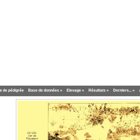
inter
 de pédigrée
Base de données »
Elevage »
Résultats »
Derniers... »