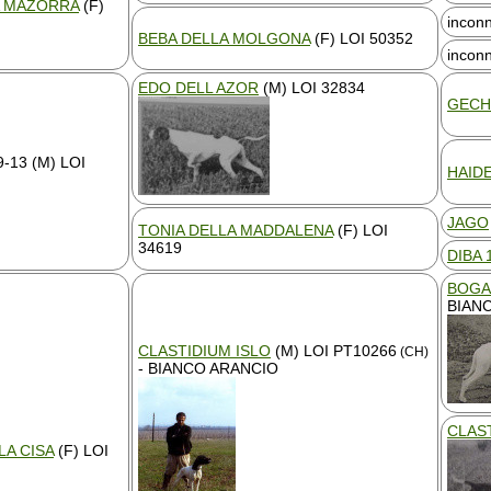
A MAZORRA
(F)
incon
BEBA DELLA MOLGONA
(F) LOI 50352
incon
EDO DELL AZOR
(M) LOI 32834
GECH 
-13 (M) LOI
HAID
JAGO
TONIA DELLA MADDALENA
(F) LOI
34619
DIBA 
BOGA
BIAN
CLASTIDIUM ISLO
(M) LOI PT10266
(CH)
- BIANCO ARANCIO
CLAS
LA CISA
(F) LOI