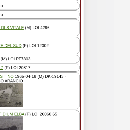
nu
nu
DI S VITALE
(M) LOI 4296
EE DEL SUD
(F) LOI 12002
(M) LOI PT7803
17
(F) LOI 20817
S TINO
1965-04-18 (M) DKK.9143 -
CO ARANCIO
TIDIUM ELBA
(F) LOI 26060.65