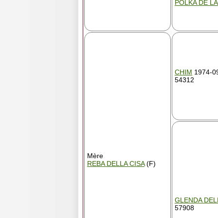
POLKA DE L
CHIM
1974-09
54312
Mère
REBA DELLA CISA
(F)
GLENDA DEL
57908