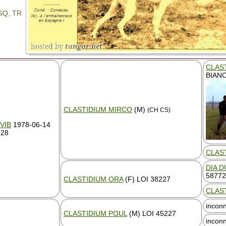
 GQ, TR
CLAS
BIAN
CLASTIDIUM MIRCO
(M)
(CH CS)
VIB
1978-06-14
928
CLAST
DIA D
58772
CLASTIDIUM ORA
(F) LOI 38227
CLAST
incon
CLASTIDIUM POUL
(M) LOI 45227
incon