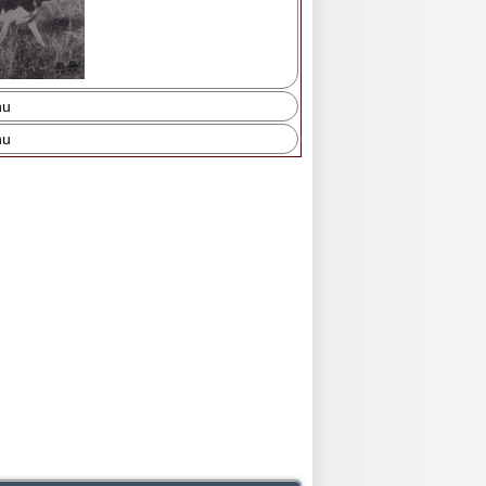
nu
nu