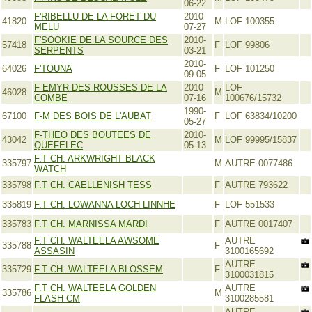
06-22
F'RIBELLU DE LA FORET DU
2010-
41820
M
LOF 100355
MELU
07-27
F'SOOKIE DE LA SOURCE DES
2010-
57418
F
LOF 99806
SERPENTS
03-21
2010-
64026
F'TOUNA
F
LOF 101250
09-05
F-EMYR DES ROUSSES DE LA
2010-
LOF
46028
M
COMBE
07-16
100676/15732
1990-
67100
F-M DES BOIS DE L'AUBAT
F
LOF 63834/10200
05-27
F-THEO DES BOUTEES DE
2010-
43042
M
LOF 99995/15837
QUEFELEC
05-13
F.T CH. ARKWRIGHT BLACK
335797
M
AUTRE 0077486
WATCH
335798
F.T CH. CAELLENISH TESS
F
AUTRE 793622
335819
F.T CH. LOWANNA LOCH LINNHE
F
LOF 551533
335783
F.T CH. MARNISSA MARDI
F
AUTRE 0017407
F.T CH. WALTEELA AWSOME
AUTRE
335788
F
ASSASIN
3100165692
AUTRE
335729
F.T CH. WALTEELA BLOSSEM
F
3100031815
F.T CH. WALTEELA GOLDEN
AUTRE
335786
M
FLASH CM
3100285581
AUTRE