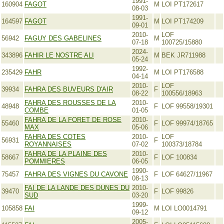
1991-
160904
FAGOT
M
LOI PT172617
08-03
1991-
164597
FAGOT
M
LOI PT174209
09-01
2010-
LOF
56942
FAGUY DES GABELINES
M
07-18
100725/15880
2024-
343896
FAHIR LE NOSTRE ALI
M
BEK JR711988
05-24
1992-
235429
FAHR
M
LOI PT176588
04-14
2010-
LOF
39934
FAHRA DES BUVEURS D'AIR
F
08-22
100556/18963
FAHRA DES ROUSSES DE LA
2010-
48948
F
LOF 99558/19301
COMBE
01-05
FAHRA DE LA FORET DE ROSE
2010-
55460
F
LOF 99974/18765
MAX
05-06
FAHRA DES COTES
2010-
LOF
56931
F
ROYANNAISES
07-02
100373/18784
FAHRA DE LA PLAINE DES
2010-
58667
F
LOF 100834
POMMIERES
06-05
1990-
75457
FAHRA DES VIGNES DU CAVONE
F
LOF 64627/11967
08-13
FAI DE LA LANDE DES DUNES DU
2010-
39470
F
LOF 99826
SUD
03-20
1999-
105858
FAI
M
LOI LO0014791
09-12
2005-