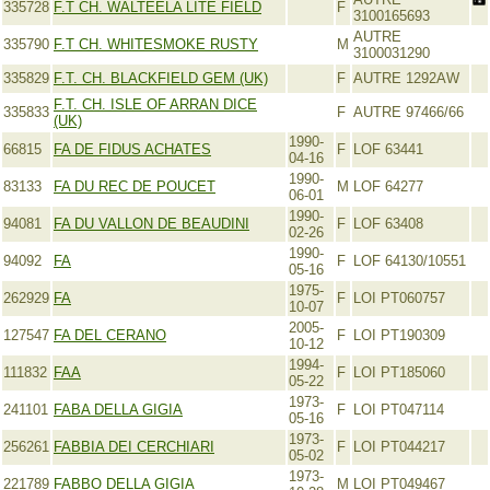
335728
F.T CH. WALTEELA LITE FIELD
F
3100165693
AUTRE
335790
F.T CH. WHITESMOKE RUSTY
M
3100031290
335829
F.T. CH. BLACKFIELD GEM (UK)
F
AUTRE 1292AW
F.T. CH. ISLE OF ARRAN DICE
335833
F
AUTRE 97466/66
(UK)
1990-
66815
FA DE FIDUS ACHATES
F
LOF 63441
04-16
1990-
83133
FA DU REC DE POUCET
M
LOF 64277
06-01
1990-
94081
FA DU VALLON DE BEAUDINI
F
LOF 63408
02-26
1990-
94092
FA
F
LOF 64130/10551
05-16
1975-
262929
FA
F
LOI PT060757
10-07
2005-
127547
FA DEL CERANO
F
LOI PT190309
10-12
1994-
111832
FAA
F
LOI PT185060
05-22
1973-
241101
FABA DELLA GIGIA
F
LOI PT047114
05-16
1973-
256261
FABBIA DEI CERCHIARI
F
LOI PT044217
05-02
1973-
221789
FABBO DELLA GIGIA
M
LOI PT049467