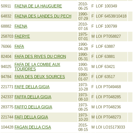
2010-
50911
FAENA DE LA HAUGUERE
F
LOF 100349
06-25
1990-
64832
FAENA DES LANDES DU PECH
F
LOF 64538/10418
07-29
2010-
68882
FAENA
F
LOF 100799
07-16
1975-
258703
FAERYE
M
LOI PT058827
07-01
1990-
76066
FAFA
F
LOF 63887
04-28
1990-
82404
FAFA DES RIVES DU CIRON
F
LOF 63881
05-31
FAFA DE LA COMBE AUX
1990-
94025
M
LOF 63421
TOURDRES
03-31
1990-
94784
FAFA DES DEUX SOURCES
F
LOF 63517
01-07
1973-
221771
FAFE DELLA GIGIA
F
LOI PT049468
10-28
1973-
242337
FAFFA DELLA GIGIA
F
LOI PT048285
08-10
1973-
283775
FAFFO DELLA GIGIA
M
LOI PT048236
08-25
1973-
221744
FAFI DELLA GIGIA
M
LOI PT048273
10-20
2015-
104428
FAGAN DELLA CISA
M
LOI LO15173033
08-15