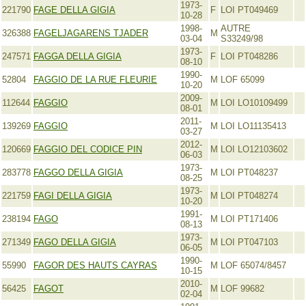
1973-
221790
FAGE DELLA GIGIA
F
LOI PT049469
10-28
1998-
AUTRE
326388
FAGELJAGARENS TJADER
M
03-04
S33249/98
1973-
247571
FAGGA DELLA GIGIA
F
LOI PT048286
08-10
1990-
52804
FAGGIO DE LA RUE FLEURIE
M
LOF 65099
10-20
2009-
112644
FAGGIO
M
LOI LO10109499
08-01
2011-
139269
FAGGIO
M
LOI LO11135413
03-27
2012-
120669
FAGGIO DEL CODICE PIN
M
LOI LO12103602
06-03
1973-
283778
FAGGO DELLA GIGIA
M
LOI PT048237
08-25
1973-
221759
FAGI DELLA GIGIA
M
LOI PT048274
10-20
1991-
238194
FAGO
M
LOI PT171406
08-13
1973-
271349
FAGO DELLA GIGIA
M
LOI PT047103
06-05
1990-
55990
FAGOR DES HAUTS CAYRAS
M
LOF 65074/8457
10-15
2010-
56425
FAGOT
M
LOF 99682
02-04