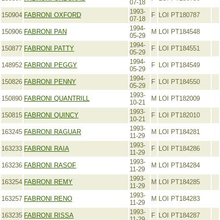
07-18
1993-
150904
FABRONI OXFORD
F
LOI PT180787
07-18
1994-
150906
FABRONI PAN
M
LOI PT184548
05-29
1994-
150877
FABRONI PATTY
F
LOI PT184551
05-29
1994-
148952
FABRONI PEGGY
F
LOI PT184549
05-29
1994-
150826
FABRONI PENNY
F
LOI PT184550
05-29
1993-
150890
FABRONI QUANTRILL
M
LOI PT182009
10-21
1993-
150815
FABRONI QUINCY
F
LOI PT182010
10-21
1993-
163245
FABRONI RAGUAR
M
LOI PT184281
11-29
1993-
163233
FABRONI RAIA
F
LOI PT184286
11-29
1993-
163236
FABRONI RASOF
M
LOI PT184284
11-29
1993-
163254
FABRONI REMY
M
LOI PT184285
11-29
1993-
163257
FABRONI RENO
M
LOI PT184283
11-29
1993-
163235
FABRONI RISSA
F
LOI PT184287
11-29