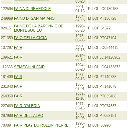
03-23
2001-
122594
FAINA DI REVEDOLE
F
LOI LO0180158
01-15
1984-
249969
FAIND DI SAN MAIANO
M
LOI PT130729
08-20
FAINE DE LA BARONNIE DE
1990-
82415
F
LOF 64572
MONTESQUIEU
06-20
1973-
271359
FAIO DELLA GIGIA
M
LOI PT047104
06-05
2007-
107297
FAIR
M
LOI LO0844411
07-15
2014-
109621
FAIR
M
LOI LO14126962
06-19
1994-
112883
SEMEGHINI FAIR
M
LOI LO04133873
06-20
1987-
181499
FAIR
M
LOI PT149738
09-13
1986-
231040
FAIR
M
LOI PT141079
07-01
1971-
264350
FAIR
M
LOI PT035468
11-10
1977-
227469
FAIR D'ALERIA
F
LOI PT074337
05-15
1975-
287988
FAIR DELL'ALPO
M
LOI PT062181
10-03
1990-
78089
FAIR PLAY DU ROLLIN PIERRE
M
LOF 63998
04-01