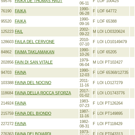
59576
FAIKA DE THOMAS HAUT
F
LOF 100425
06-11
1990-
76190
FAIKA
F
LOF 64772
06-28
1990-
95520
FAIKA
F
LOF 65388
09-16
2002-
125223
FAIL
M
LOI LO0320624
09-22
2010-
128603
FAILA DEL CERVONE
F
LOI LO10149479
07-10
1990-
84862
FAIMA TAKLAMAKAN
F
LOF 65205
10-26
1979-
202856
FAIN DI SAN VITALE
M
LOI PT102427
06-04
1990-
94703
FAINA
F
LOF 65368/12735
12-03
2011-
103388
FAINA DEL NOCINO
F
LOI LO127279
11-16
2017-
118684
FAINA DELLA ROCCA SFORZA
F
LOI LO1743776
01-02
1983-
214924
FAINA
F
LOI PT126264
07-23
1987-
215759
FAINA DEL BIONDO
F
LOI PT149895
11-16
1982-
227272
FAINA
F
LOI PT118429
08-31
1973-
276363
FAINA DEI BOIARDI
F
LOI PT043313