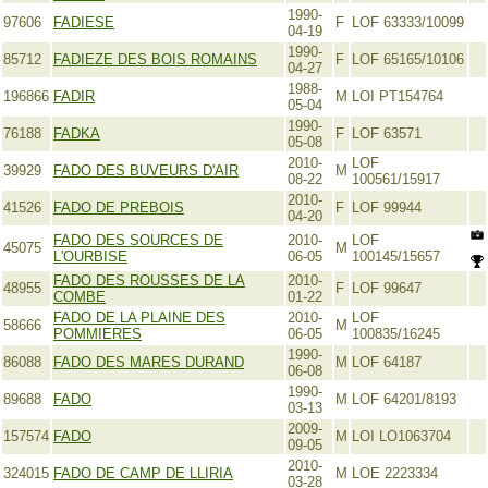
1990-
97606
FADIESE
F
LOF 63333/10099
04-19
1990-
85712
FADIEZE DES BOIS ROMAINS
F
LOF 65165/10106
04-27
1988-
196866
FADIR
M
LOI PT154764
05-04
1990-
76188
FADKA
F
LOF 63571
05-08
2010-
LOF
39929
FADO DES BUVEURS D'AIR
M
08-22
100561/15917
2010-
41526
FADO DE PREBOIS
F
LOF 99944
04-20
FADO DES SOURCES DE
2010-
LOF
45075
M
L'OURBISE
06-05
100145/15657
FADO DES ROUSSES DE LA
2010-
48955
F
LOF 99647
COMBE
01-22
FADO DE LA PLAINE DES
2010-
LOF
58666
M
POMMIERES
06-05
100835/16245
1990-
86088
FADO DES MARES DURAND
M
LOF 64187
06-08
1990-
89688
FADO
M
LOF 64201/8193
03-13
2009-
157574
FADO
M
LOI LO1063704
09-05
2010-
324015
FADO DE CAMP DE LLIRIA
M
LOE 2223334
03-28