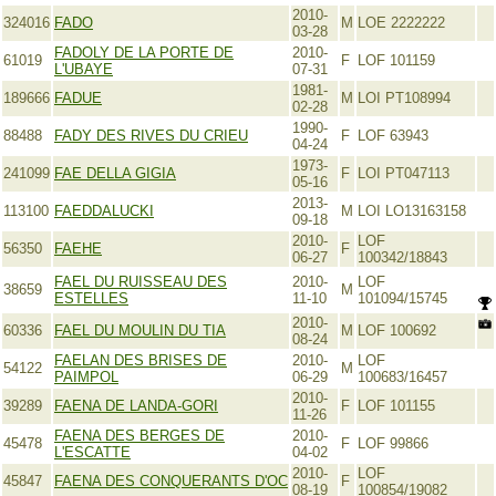
2010-
324016
FADO
M
LOE 2222222
03-28
FADOLY DE LA PORTE DE
2010-
61019
F
LOF 101159
L'UBAYE
07-31
1981-
189666
FADUE
M
LOI PT108994
02-28
1990-
88488
FADY DES RIVES DU CRIEU
F
LOF 63943
04-24
1973-
241099
FAE DELLA GIGIA
F
LOI PT047113
05-16
2013-
113100
FAEDDALUCKI
M
LOI LO13163158
09-18
2010-
LOF
56350
FAEHE
F
06-27
100342/18843
FAEL DU RUISSEAU DES
2010-
LOF
38659
M
ESTELLES
11-10
101094/15745
2010-
60336
FAEL DU MOULIN DU TIA
M
LOF 100692
08-24
FAELAN DES BRISES DE
2010-
LOF
54122
M
PAIMPOL
06-29
100683/16457
2010-
39289
FAENA DE LANDA-GORI
F
LOF 101155
11-26
FAENA DES BERGES DE
2010-
45478
F
LOF 99866
L'ESCATTE
04-02
2010-
LOF
45847
FAENA DES CONQUERANTS D'OC
F
08-19
100854/19082