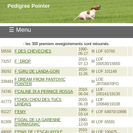
Pedigree Pointer
☰ Menu
- les 300 premiers enregistrements sont retournés.
1990-
58556
F DES CHEVECHES
M
LOF 63760
05-17
2010-
LOF
73257
F ' DROP
M
07-13
100530/15650
2010-
39292
F 'GIRU DE LANDA-GORI
M
LOF 101149
11-26
F DREAM FROM PANTOVIC
LOE
338481
M
POINTER
JR706970PO
2010-
LOF
74745
F'CALINE DI A PERNICE ROSSA
F
06-04
100141/19130
F'CHOU CHOU DES TUCS
2010-
LOF
41773
F
LANDAIS
06-18
100848/19108
1990-
91127
F'EMY
F
LOF 64970/10896
03-14
F'GOAL DE LA GARENNE
1990-
81308
M
LOF 65591
D'ARMAGNAC
12-03
2010-
49008
F'PINS DE L'ESCALAYOLE
M
LOF 100475