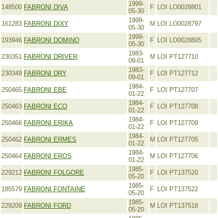
1999-
148500
FABRONI DIVA
F
LOI LO0028801
05-30
1999-
161283
FABRONI DIXY
M
LOI LO0028797
05-30
1999-
193946
FABRONI DOMINO
F
LOI LO0028805
05-30
1983-
230351
FABRONI DRIVER
M
LOI PT127710
09-01
1983-
230349
FABRONI DRY
F
LOI PT127712
09-01
1984-
250465
FABRONI EBE
F
LOI PT127707
01-22
1984-
250463
FABRONI ECO
F
LOI PT127708
01-22
1984-
250466
FABRONI ERIKA
F
LOI PT127709
01-22
1984-
250462
FABRONI ERMES
M
LOI PT127705
01-22
1984-
250464
FABRONI EROS
M
LOI PT127706
01-22
1985-
229212
FABRONI FOLGORE
F
LOI PT137520
05-20
1985-
185579
FABRONI FONTAINE
F
LOI PT137522
05-20
1985-
229209
FABRONI FORD
M
LOI PT137518
05-20