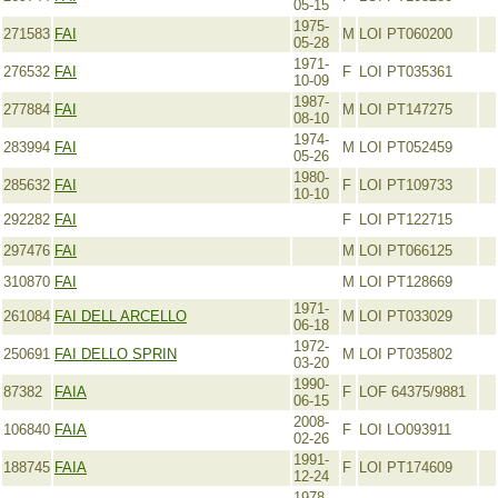
05-15
1975-
271583
FAI
M
LOI PT060200
05-28
1971-
276532
FAI
F
LOI PT035361
10-09
1987-
277884
FAI
M
LOI PT147275
08-10
1974-
283994
FAI
M
LOI PT052459
05-26
1980-
285632
FAI
F
LOI PT109733
10-10
292282
FAI
F
LOI PT122715
297476
FAI
M
LOI PT066125
310870
FAI
M
LOI PT128669
1971-
261084
FAI DELL ARCELLO
M
LOI PT033029
06-18
1972-
250691
FAI DELLO SPRIN
M
LOI PT035802
03-20
1990-
87382
FAIA
F
LOF 64375/9881
06-15
2008-
106840
FAIA
F
LOI LO093911
02-26
1991-
188745
FAIA
F
LOI PT174609
12-24
1978-