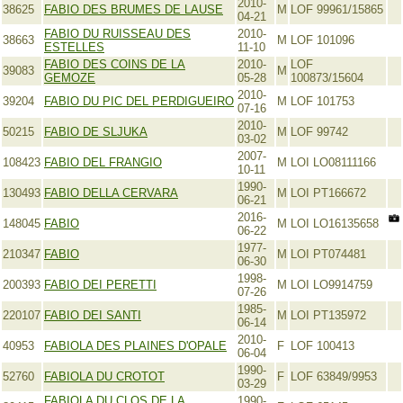
2010-
38625
FABIO DES BRUMES DE LAUSE
M
LOF 99961/15865
04-21
FABIO DU RUISSEAU DES
2010-
38663
M
LOF 101096
ESTELLES
11-10
FABIO DES COINS DE LA
2010-
LOF
39083
M
GEMOZE
05-28
100873/15604
2010-
39204
FABIO DU PIC DEL PERDIGUEIRO
M
LOF 101753
07-16
2010-
50215
FABIO DE SLJUKA
M
LOF 99742
03-02
2007-
108423
FABIO DEL FRANGIO
M
LOI LO08111166
10-11
1990-
130493
FABIO DELLA CERVARA
M
LOI PT166672
06-21
2016-
148045
FABIO
M
LOI LO16135658
06-22
1977-
210347
FABIO
M
LOI PT074481
06-30
1998-
200393
FABIO DEI PERETTI
M
LOI LO9914759
07-26
1985-
220107
FABIO DEI SANTI
M
LOI PT135972
06-14
2010-
40953
FABIOLA DES PLAINES D'OPALE
F
LOF 100413
06-04
1990-
52760
FABIOLA DU CROTOT
F
LOF 63849/9953
03-29
FABIOLA DU CLOS DE LA
1990-