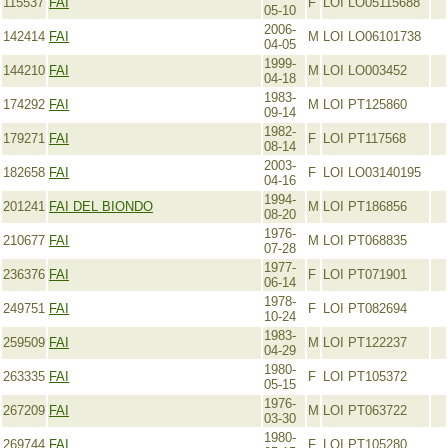
115537
FAI
F
LOI LO05115688
05-10
2006-
142414
FAI
M
LOI LO06101738
04-05
1999-
144210
FAI
M
LOI LO003452
04-18
1983-
174292
FAI
M
LOI PT125860
09-14
1982-
179271
FAI
F
LOI PT117568
08-14
2003-
182658
FAI
F
LOI LO03140195
04-16
1994-
201241
FAI DEL BIONDO
M
LOI PT186856
08-20
1976-
210677
FAI
M
LOI PT068835
07-28
1977-
236376
FAI
F
LOI PT071901
06-14
1978-
249751
FAI
F
LOI PT082694
10-24
1983-
259509
FAI
M
LOI PT122237
04-29
1980-
263335
FAI
F
LOI PT105372
05-15
1976-
267209
FAI
M
LOI PT063722
03-30
1980-
269744
FAI
F
LOI PT105280