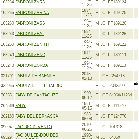
163234
FABRONI ZARA
F
LOI PT189124
11-25
1994-
163255
FABRONI ZARINA
F
LOI PT189125
11-25
1994-
163230
FABRONI ZASS
M
LOI PT189120
11-25
1994-
163253
FABRONI ZEAL
F
LOI PT189126
11-25
1994-
163250
FABRONI ZENITH
M
LOI PT189121
11-25
1994-
163249
FABRONI ZENO
M
LOI PT189119
11-25
1994-
163248
FABRONI ZORBA
M
LOI PT189118
11-25
2015-
321701
FABULA DE BAENRE
F
LOE 2254713
02-13
323955
FABULA DE L'EL BALDIO
F
LOE 2042590
1990-
76355
FABY DE CANTAOUZEL
F
LOF 64060/11284
06-12
1981-
264569
FABY
M
LOI PT111740
05-15
1983-
262180
FABY DEL BERNASCA
F
LOI PT124776
06-08
2010-
39094
FAC DIO DI VENTO
F
LOF 101318
06-26
FAC DU LEE-DOU DES
1990-
69329
M
LOF 64359