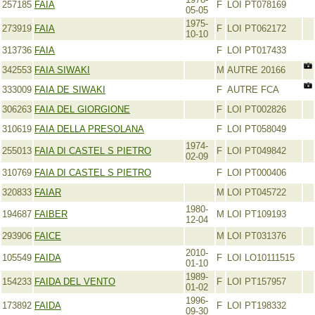
257185
FAIA
F
LOI PT078169
05-05
1975-
273919
FAIA
F
LOI PT062172
10-10
313736
FAIA
F
LOI PT017433
342553
FAIA SIWAKI
M
AUTRE 20166
333009
FAIA DE SIWAKI
F
AUTRE FCA
306263
FAIA DEL GIORGIONE
F
LOI PT002826
310619
FAIA DELLA PRESOLANA
F
LOI PT058049
1974-
255013
FAIA DI CASTEL S PIETRO
F
LOI PT049842
02-09
310769
FAIA DI CASTEL S PIETRO
F
LOI PT000406
320833
FAIAR
M
LOI PT045722
1980-
194687
FAIBER
M
LOI PT109193
12-04
293906
FAICE
M
LOI PT031376
2010-
105549
FAIDA
F
LOI LO10111515
01-10
1989-
154233
FAIDA DEL VENTO
F
LOI PT157957
01-02
1996-
173892
FAIDA
F
LOI PT198332
09-30