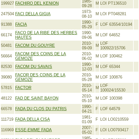
1985-
199927
FACHIRO DEL KENION
M
LOI PT136510
09-28
1973-
247504
FACI DELLA GIGIA
M
LOI PT048281
08-10
1990-
91388
FACIA
F
LOF 63554/10194
05-29
FACO DE LA RIBE DES HERBES
1990-
66174
M
LOF 64652
HAUTES
09-06
2010-
LOF
50481
FACOM DU GOUYRE
M
09-09
100922/15706
FACOM DES COINS DE LA
2010-
56664
M
LOF 100462
GEMOZE
06-02
1990-
82530
FACOM DU SAVAIS
M
LOF 65344
12-03
FACOR DES COINS DE LA
2010-
39080
M
LOF 100876
GEMOZE
05-28
2010-
LOF
57815
FACTOR
M
05-14
100024/15530
2010-
48122
FAD DE SAINT BAYON
M
LOF 100398
05-10
1990-
66578
FADA DU CLOS DU PATRIS
F
LOF 64579
04-21
1981-
111719
FADA DELLA CISA
F
LOI LO0210559
01-09
2007-
116969
ESSE-EMME FADA
F
LOI LO0793417
05-02
1985-