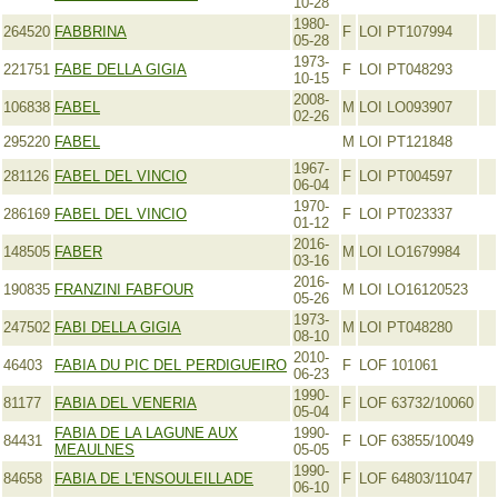
10-28
1980-
264520
FABBRINA
F
LOI PT107994
05-28
1973-
221751
FABE DELLA GIGIA
F
LOI PT048293
10-15
2008-
106838
FABEL
M
LOI LO093907
02-26
295220
FABEL
M
LOI PT121848
1967-
281126
FABEL DEL VINCIO
F
LOI PT004597
06-04
1970-
286169
FABEL DEL VINCIO
F
LOI PT023337
01-12
2016-
148505
FABER
M
LOI LO1679984
03-16
2016-
190835
FRANZINI FABFOUR
M
LOI LO16120523
05-26
1973-
247502
FABI DELLA GIGIA
M
LOI PT048280
08-10
2010-
46403
FABIA DU PIC DEL PERDIGUEIRO
F
LOF 101061
06-23
1990-
81177
FABIA DEL VENERIA
F
LOF 63732/10060
05-04
FABIA DE LA LAGUNE AUX
1990-
84431
F
LOF 63855/10049
MEAULNES
05-05
1990-
84658
FABIA DE L'ENSOULEILLADE
F
LOF 64803/11047
06-10