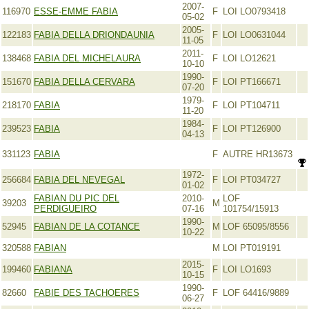
2007-
116970
ESSE-EMME FABIA
F
LOI LO0793418
05-02
2005-
122183
FABIA DELLA DRIONDAUNIA
F
LOI LO0631044
11-05
2011-
138468
FABIA DEL MICHELAURA
F
LOI LO12621
10-10
1990-
151670
FABIA DELLA CERVARA
F
LOI PT166671
07-20
1979-
218170
FABIA
F
LOI PT104711
11-20
1984-
239523
FABIA
F
LOI PT126900
04-13
331123
FABIA
F
AUTRE HR13673
1972-
256684
FABIA DEL NEVEGAL
F
LOI PT034727
01-02
FABIAN DU PIC DEL
2010-
LOF
39203
M
PERDIGUEIRO
07-16
101754/15913
1990-
52945
FABIAN DE LA COTANCE
M
LOF 65095/8556
10-22
320588
FABIAN
M
LOI PT019191
2015-
199460
FABIANA
F
LOI LO1693
10-15
1990-
82660
FABIE DES TACHOERES
F
LOF 64416/9889
06-27