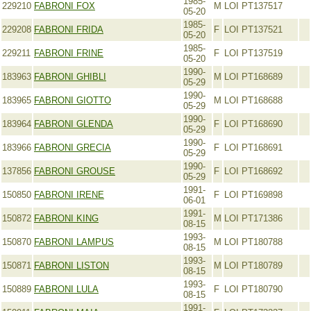
1985-
229210
FABRONI FOX
M
LOI PT137517
05-20
1985-
229208
FABRONI FRIDA
F
LOI PT137521
05-20
1985-
229211
FABRONI FRINE
F
LOI PT137519
05-20
1990-
183963
FABRONI GHIBLI
M
LOI PT168689
05-29
1990-
183965
FABRONI GIOTTO
M
LOI PT168688
05-29
1990-
183964
FABRONI GLENDA
F
LOI PT168690
05-29
1990-
183966
FABRONI GRECIA
F
LOI PT168691
05-29
1990-
137856
FABRONI GROUSE
F
LOI PT168692
05-29
1991-
150850
FABRONI IRENE
F
LOI PT169898
06-01
1991-
150872
FABRONI KING
M
LOI PT171386
08-15
1993-
150870
FABRONI LAMPUS
M
LOI PT180788
08-15
1993-
150871
FABRONI LISTON
M
LOI PT180789
08-15
1993-
150889
FABRONI LULA
F
LOI PT180790
08-15
1991-