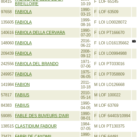
80415
F
LOF 65145
BREILLOIRE
10-19
1990-
97658
FABIOLA
F
LOF 63509
03-15
1999-
135605
FABIOLA
F
LOI LO0028072
08-16
1990-
140616
FABIOLA DELLA CERVARA
F
LOI PT166670
07-20
2016-
148060
FABIOLA
F
LOI LO16135662
06-22
2008-
209439
FABIOLA
F
LOI LO0994988
09-12
1971-
242556
FABIOLA DEL BRANDO
F
LOI PT033016
07-06
1975-
249957
FABIOLA
F
LOI PT058809
06-05
2011-
141984
FABION
M
LOI LO126668
10-18
2010-
57817
FABIUS
M
LOF 100022
05-14
1990-
84383
FABIUS
M
LOF 63769
04-05
1990-
59085
FABLE DES BUVEURS D'AIR
F
LOF 64403/10994
08-01
1984-
138515
CLASTIDIUM FABOUR
M
LOI PT130375
07-05
1990-
73471
FABRI DE CAYOMIL
M
LOF 64491