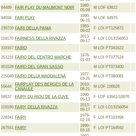
1990-
84489
FAIR PLAY DU MAUMONT NOIR
M
LOF 63822
05-09
1990-
94558
FAIR PLAY
M
LOF 64975
06-15
1983-
239720
FAIRI DELLA PANIA
F
LOI PT125872
09-02
2013-
119170
FAIRNESS DELLA RIVAZZA
F
LOI LO13156053
09-17
318167
FAIRO
M
LOI PT041622
1978-
251231
FAIRO DEL CENTRO MARCHE
M
LOI PT077524
01-03
301528
FAIRO DEL GRAN SASSO
M
LOI PT073400
1977-
215049
FAIRO DELLA MADDALENA
M
LOI PT080081
03-25
FAIRPLAY DES BERGES DE LA
2010-
55644
M
LOF 100628
CANAULE
08-21
1990-
58537
FAIRY DU RIOU DE LA CUVE
F
LOF 63561/10070
05-13
2013-
119180
FAIRY DELLA RIVAZZA
F
LOI LO13156054
09-17
1979-
228341
FAIRY
F
LOI PT103394
02-16
1990-
267551
FAIRY
F
LOI PT164592
03-15
1992-