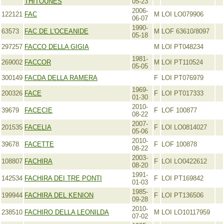
THITOUNES
05-23
2006-
122121
FAC
M
LOI LO079906
06-07
1990-
63573
FAC DE L'OCEANIDE
M
LOF 63610/8097
05-18
297257
FACCO DELLA GIGIA
M
LOI PT048234
1981-
269002
FACCOR
M
LOI PT110524
05-05
300149
FACDA DELLA RAMERA
F
LOI PT076979
1969-
200326
FACE
F
LOI PT017333
01-30
2010-
39679
FACECIE
F
LOF 100877
08-22
2007-
201535
FACELIA
F
LOI LO0814027
05-06
2010-
39678
FACETTE
F
LOF 100878
08-22
2003-
108807
FACHIRA
F
LOI LO0422612
08-20
1991-
142534
FACHIRA DEI TRE PONTI
F
LOI PT169842
01-03
1985-
199944
FACHIRA DEL KENION
F
LOI PT136506
09-28
2010-
238510
FACHIRO DELLA LEONILDA
M
LOI LO10117959
07-02