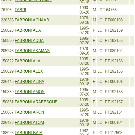
07-18
1990-
76196
FABRI
M
LOF 64766
06-28
1978-
226386
FABRONI ACHAAB
M
LOI PT080103
09-18
1995-
150823
FABRONI ADA
F
LOI PT192159
07-20
1995-
150830
FABRONI ADUA
F
LOI PT192156
07-20
1978-
205246
FABRONI AKAMAS
M
LOI PT080102
09-18
1995-
150822
FABRONI ALA
F
LOI PT192158
07-20
1995-
150829
FABRONI ALEX
M
LOI PT192155
07-20
1978-
226445
FABRONI ALINA
F
LOI PT080101
09-18
1995-
150839
FABRONI AMOS
M
LOI PT192153
07-20
1995-
150831
FABRONI ARABESQUE
F
LOI PT192157
07-20
1995-
150887
FABRONI ARON
M
LOI PT192154
07-20
1978-
226423
FABRONI ATOM
M
LOI PT080104
09-18
1982-
188926
FABRONI BAIA
F
LOI PT117598