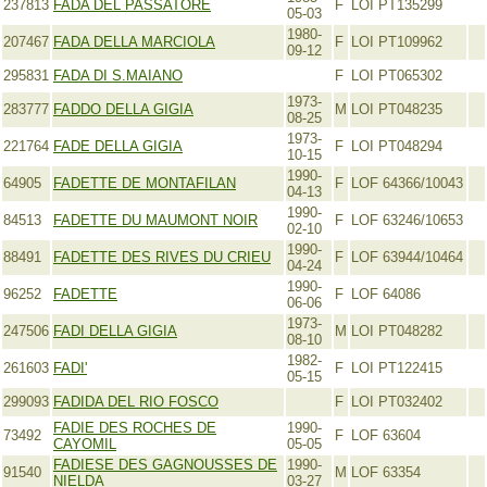
237813
FADA DEL PASSATORE
F
LOI PT135299
05-03
1980-
207467
FADA DELLA MARCIOLA
F
LOI PT109962
09-12
295831
FADA DI S.MAIANO
F
LOI PT065302
1973-
283777
FADDO DELLA GIGIA
M
LOI PT048235
08-25
1973-
221764
FADE DELLA GIGIA
F
LOI PT048294
10-15
1990-
64905
FADETTE DE MONTAFILAN
F
LOF 64366/10043
04-13
1990-
84513
FADETTE DU MAUMONT NOIR
F
LOF 63246/10653
02-10
1990-
88491
FADETTE DES RIVES DU CRIEU
F
LOF 63944/10464
04-24
1990-
96252
FADETTE
F
LOF 64086
06-06
1973-
247506
FADI DELLA GIGIA
M
LOI PT048282
08-10
1982-
261603
FADI'
F
LOI PT122415
05-15
299093
FADIDA DEL RIO FOSCO
F
LOI PT032402
FADIE DES ROCHES DE
1990-
73492
F
LOF 63604
CAYOMIL
05-05
FADIESE DES GAGNOUSSES DE
1990-
91540
M
LOF 63354
NIELDA
03-27