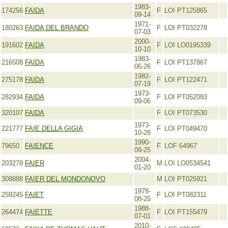
1983-
174256
FAIDA
F
LOI PT125865
09-14
1971-
180263
FAIDA DEL BRANDO
F
LOI PT032278
07-03
2000-
191602
FAIDA
F
LOI LO0195339
10-10
1983-
216508
FAIDA
F
LOI PT137867
06-26
1982-
275178
FAIDA
F
LOI PT122471
07-19
1973-
282934
FAIDA
F
LOI PT052093
09-06
320107
FAIDA
F
LOI PT073530
1973-
221777
FAIE DELLA GIGIA
F
LOI PT049470
10-28
1990-
79650
FAIENCE
F
LOF 64967
09-25
2004-
203279
FAIER
M
LOI LO0534541
01-20
308888
FAIER DEL MONDONOVO
M
LOI PT025921
1978-
259245
FAIET
F
LOI PT082311
08-25
1988-
264474
FAIETTE
F
LOI PT155479
07-01
2010-