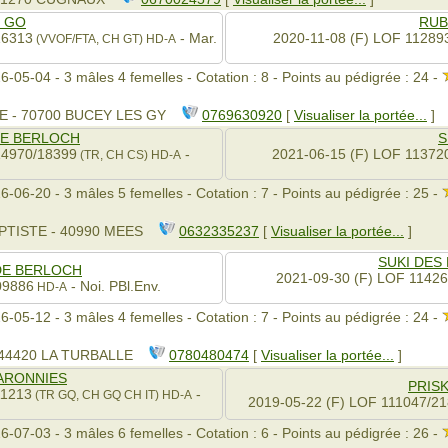
S GO
RUB
16313
- Mar.
2020-11-08 (F) LOF 11289
(VVOF/FTA, CH GT)
HD-A
6-05-04 - 3 mâles 4 femelles - Cotation : 8 - Points au pédigrée : 24 -
E - 70700 BUCEY LES GY
0769630920
[
Visualiser la portée...
]
DE BERLOCH
S
14970/18399
-
2021-06-15 (F) LOF 11372
(TR, CH CS)
HD-A
6-06-20 - 3 mâles 5 femelles - Cotation : 7 - Points au pédigrée : 25 -
APTISTE - 40990 MEES
0632335237
[
Visualiser la portée...
]
SUKI DES
 DE BERLOCH
2021-09-30 (F) LOF 1142
09886
- Noi. PBl.Env.
HD-A
6-05-12 - 3 mâles 4 femelles - Cotation : 7 - Points au pédigrée : 24 -
 44420 LA TURBALLE
0780480474
[
Visualiser la portée...
]
BARONNIES
PRIS
11213
-
(TR GQ, CH GQ CH IT)
HD-A
2019-05-22 (F) LOF 111047/2
6-07-03 - 3 mâles 6 femelles - Cotation : 6 - Points au pédigrée : 26 -