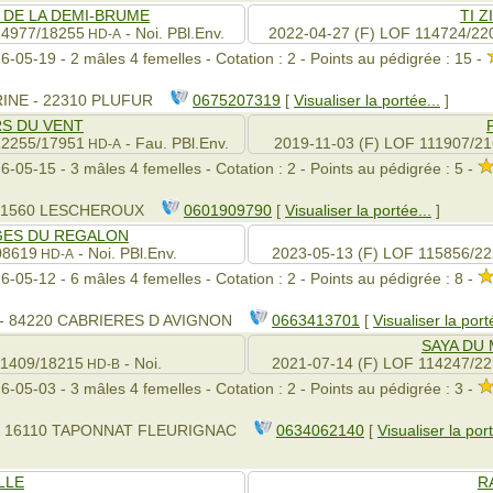
 DE LA DEMI-BRUME
TI Z
14977/18255
- Noi. PBl.Env.
2022-04-27 (F) LOF 114724/22
HD-A
6-05-19 - 2 mâles 4 femelles - Cotation : 2 - Points au pédigrée : 15 -
INE - 22310 PLUFUR
0675207319
[
Visualiser la portée...
]
RS DU VENT
12255/17951
- Fau. PBl.Env.
2019-11-03 (F) LOF 111907/2
HD-A
-05-15 - 3 mâles 4 femelles - Cotation : 2 - Points au pédigrée : 5 -
 01560 LESCHEROUX
0601909790
[
Visualiser la portée...
]
GES DU REGALON
08619
- Noi. PBl.Env.
2023-05-13 (F) LOF 115856/2
HD-A
-05-12 - 6 mâles 4 femelles - Cotation : 2 - Points au pédigrée : 8 -
 - 84220 CABRIERES D AVIGNON
0663413701
[
Visualiser la port
SAYA DU
11409/18215
- Noi.
2021-07-14 (F) LOF 114247/2
HD-B
-05-03 - 3 mâles 4 femelles - Cotation : 2 - Points au pédigrée : 3 -
 - 16110 TAPONNAT FLEURIGNAC
0634062140
[
Visualiser la port
LLE
R