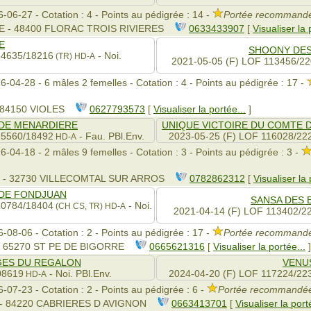
-06-27 - Cotation : 4 - Points au pédigrée : 14 -
Portée recommandé
E - 48400 FLORAC TROIS RIVIERES
0633433907
[
Visualiser la 
E
SHOONY DES
14635/18216
- Noi.
(TR)
HD-A
2021-05-05 (F) LOF 113456/2
6-04-28 - 6 mâles 2 femelles - Cotation : 4 - Points au pédigrée : 17 -
 84150 VIOLES
0627793573
[
Visualiser la portée...
]
DE MENARDIERE
UNIQUE VICTOIRE DU COMTE 
15560/18492
- Fau. PBl.Env.
2023-05-25 (F) LOF 116028/22
HD-A
-04-18 - 2 mâles 9 femelles - Cotation : 3 - Points au pédigrée : 3 -
N - 32730 VILLECOMTAL SUR ARROS
0782862312
[
Visualiser la 
 DE FONDJUAN
SANSA DES 
10784/18404
- Noi.
(CH CS, TR)
HD-A
2021-04-14 (F) LOF 113402/2
-08-06 - Cotation : 2 - Points au pédigrée : 17 -
Portée recommandé
- 65270 ST PE DE BIGORRE
0665621316
[
Visualiser la portée...
]
GES DU REGALON
VENUS
08619
- Noi. PBl.Env.
2024-04-20 (F) LOF 117224/22
HD-A
-07-23 - Cotation : 2 - Points au pédigrée : 6 -
Portée recommandée 
 - 84220 CABRIERES D AVIGNON
0663413701
[
Visualiser la port