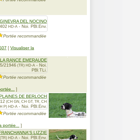
GINEVRA DEL NOCINO
2402
- Noi. PBl.Env.
HD-A
Portée recommandée
607
[
Visualiser la
E LA RANCE EMERAUDE
55/21946
- Noi.
(TR)
HD-A
PBl.TLi.
Portée recommandée
portée...
]
 PLAINES DE BERLOCH
412
(CH GN, CH GT, TR, CH
- Noi. PBl.Env.
CH P)
HD-A
Portée recommandée
a portée...
]
FRANCHANNA'S LIZZIE
- Noi. PBl.Env.
(TR)
HD-A