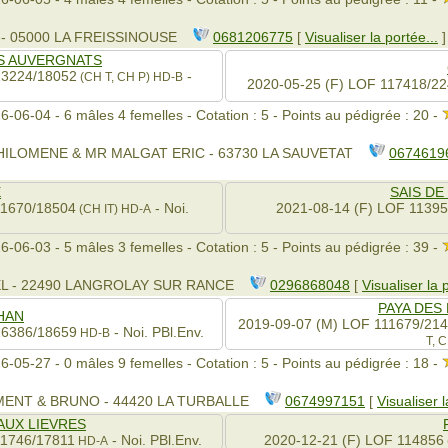
 - 05000 LA FREISSINOUSE
0681206775
[
Visualiser la portée...
]
S AUVERGNATS
13224/18052
-
(CH T, CH P)
HD-B
2020-05-25 (F) LOF 117418/2
6-06-04 - 6 mâles 4 femelles - Cotation : 5 - Points au pédigrée : 20 -
HILOMENE & MR MALGAT ERIC - 63730 LA SAUVETAT
0674619
E
SAIS D
11670/18504
- Noi.
2021-08-14 (F) LOF 1139
(CH IT)
HD-A
6-06-03 - 5 mâles 3 femelles - Cotation : 5 - Points au pédigrée : 39 -
EL - 22490 LANGROLAY SUR RANCE
0296868048
[
Visualiser la 
PAYA DES
HAN
2019-09-07 (M) LOF 111679/21
16386/18659
- Noi. PBl.Env.
HD-B
T, 
6-05-27 - 0 mâles 9 femelles - Cotation : 5 - Points au pédigrée : 18 -
MENT & BRUNO - 44420 LA TURBALLE
0674997151
[
Visualiser l
AUX LIEVRES
11746/17811
- Noi. PBl.Env.
2020-12-21 (F) LOF 114856
HD-A