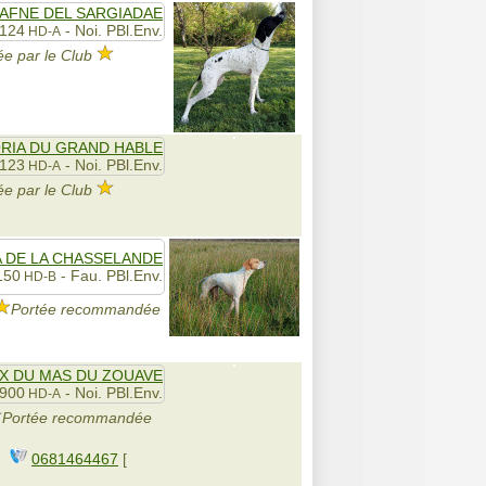
AFNE DEL SARGIADAE
2124
- Noi. PBl.Env.
HD-A
e par le Club
RIA DU GRAND HABLE
2123
- Noi. PBl.Env.
HD-A
e par le Club
]
 DE LA CHASSELANDE
150
- Fau. PBl.Env.
HD-B
Portée recommandée
X DU MAS DU ZOUAVE
1900
- Noi. PBl.Env.
HD-A
Portée recommandée
0681464467
[