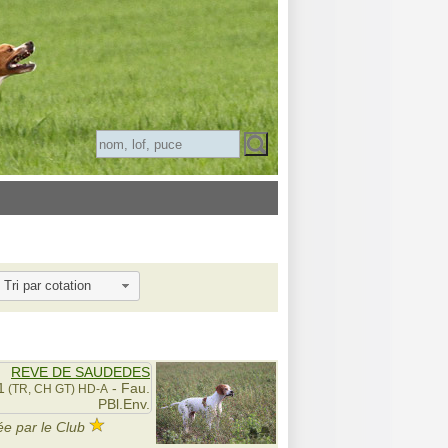
Tri par cotation
REVE DE SAUDEDES
1
- Fau.
(TR, CH GT)
HD-A
PBl.Env.
e par le Club