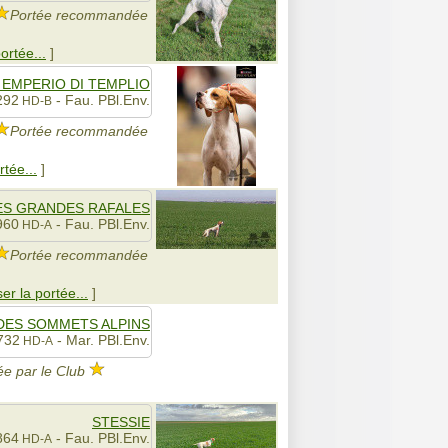
Portée recommandée
ortée...
]
 EMPERIO DI TEMPLIO
292
- Fau. PBl.Env.
HD-B
Portée recommandée
rtée...
]
DES GRANDES RAFALES
960
- Fau. PBl.Env.
HD-A
Portée recommandée
ser la portée...
]
DES SOMMETS ALPINS
732
- Mar. PBl.Env.
HD-A
e par le Club
STESSIE
864
- Fau. PBl.Env.
HD-A