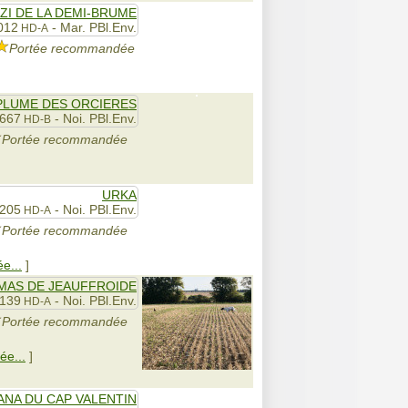
IZI DE LA DEMI-BRUME
012
- Mar. PBl.Env.
HD-A
Portée recommandée
PLUME DES ORCIERES
1667
- Noi. PBl.Env.
HD-B
Portée recommandée
URKA
2205
- Noi. PBl.Env.
HD-A
Portée recommandée
ée...
]
 MAS DE JEAUFFROIDE
2139
- Noi. PBl.Env.
HD-A
Portée recommandée
ée...
]
ANA DU CAP VALENTIN