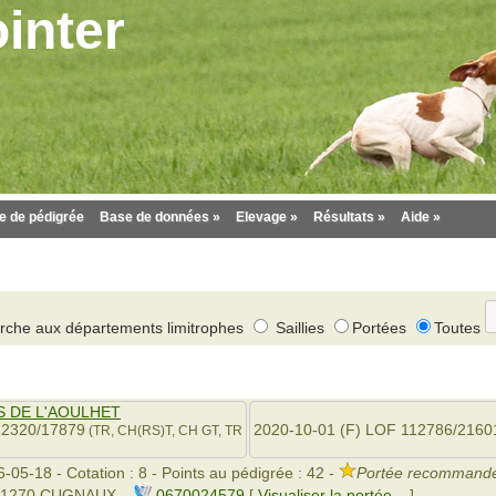
inter
 de pédigrée
Base de données »
Elevage »
Résultats »
Aide »
herche aux départements limitrophes
Saillies
Portées
Toutes
S DE L'AOULHET
12320/17879
2020-10-01 (F) LOF 112786/2160
(TR, CH(RS)T, CH GT, TR
-05-18 - Cotation : 8 - Points au pédigrée : 42 -
Portée recommandé
- 31270 CUGNAUX
0670024579
[
Visualiser la portée...
]