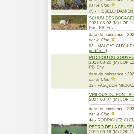
par le Club
05 - HISSELLI DAMIEN
SCHUM DES BOCAGE
2021-03-02 (M) LOF 1
Fau. PBl.Env.
date de naissance : 202
par le Club
63 - MALGAT GUY & P
portée...
]
PITCHOU DU GOUYR
2019-08-20 (M) LOF 1
PBl.Env.
date de naissance : 202
par le Club
22 - PASQUER MICKA
VRILOUS DU PONT BI
2024-03-07 (M) LOF 1
date de naissance : 202
par le Club
44 - RODRIGUEZ CLE
PEDRO DE LA CENSE 
2019-09-16 (M) LOF 1