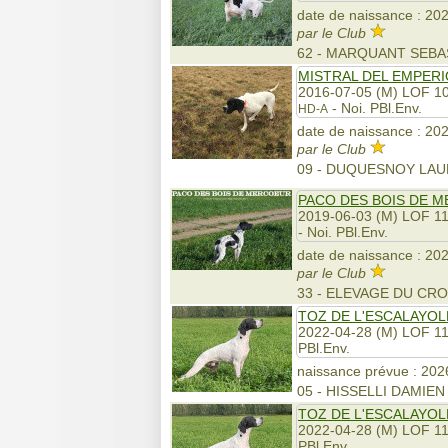
date de naissance : 202
par le Club
62 - MARQUANT SEBAS
MISTRAL DEL EMPERI
2016-07-05 (M) LOF 1
- Noi. PBl.Env.
HD-A
date de naissance : 202
par le Club
09 - DUQUESNOY LAU
PACO DES BOIS DE 
2019-06-03 (M) LOF 1
- Noi. PBl.Env.
date de naissance : 202
par le Club
33 - ELEVAGE DU CR
TOZ DE L'ESCALAYOL
2022-04-28 (M) LOF 1
PBl.Env.
naissance prévue : 2026
05 - HISSELLI DAMIEN
TOZ DE L'ESCALAYOL
2022-04-28 (M) LOF 1
PBl.Env.