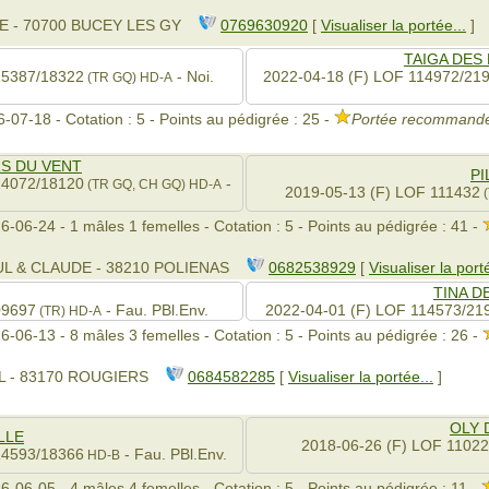
E - 70700 BUCEY LES GY
0769630920
[
Visualiser la portée...
]
TAIGA DES
15387/18322
- Noi.
2022-04-18 (F) LOF 114972/21
(TR GQ)
HD-A
-07-18 - Cotation : 5 - Points au pédigrée : 25 -
Portée recommandé
S DU VENT
PI
14072/18120
-
(TR GQ, CH GQ)
HD-A
2019-05-13 (F) LOF 111432
(
6-06-24 - 1 mâles 1 femelles - Cotation : 5 - Points au pédigrée : 41 -
AUL & CLAUDE - 38210 POLIENAS
0682538929
[
Visualiser la porté
TINA D
09697
- Fau. PBl.Env.
2022-04-01 (F) LOF 114573/21
(TR)
HD-A
6-06-13 - 8 mâles 3 femelles - Cotation : 5 - Points au pédigrée : 26 -
L - 83170 ROUGIERS
0684582285
[
Visualiser la portée...
]
OLY 
LLE
2018-06-26 (F) LOF 1102
14593/18366
- Fau. PBl.Env.
HD-B
6-06-05 - 4 mâles 4 femelles - Cotation : 5 - Points au pédigrée : 11 -