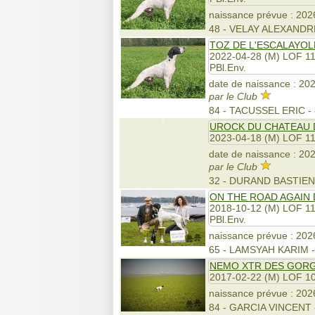
naissance prévue : 2026
48 - VELAY ALEXANDR
TOZ DE L'ESCALAYOL
2022-04-28 (M) LOF 1
PBl.Env.
date de naissance : 202
par le Club
84 - TACUSSEL ERIC -
UROCK DU CHATEAU 
2023-04-18 (M) LOF 1
date de naissance : 2026
par le Club
32 - DURAND BASTIE
ON THE ROAD AGAIN
2018-10-12 (M) LOF 1
PBl.Env.
naissance prévue : 2026
65 - LAMSYAH KARIM 
NEMO XTR DES GOR
2017-02-22 (M) LOF 1
naissance prévue : 2026
84 - GARCIA VINCENT