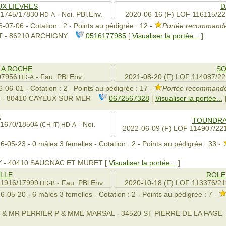
UX LIEVRES
D
11745/17830
- Noi. PBl.Env.
2020-06-16 (F) LOF 116115/2
HD-A
-07-06 - Cotation : 2 - Points au pédigrée : 12 -
Portée recommandé
T - 86210 ARCHIGNY
0516177985
[
Visualiser la portée...
]
LA ROCHE
SO
07956
- Fau. PBl.Env.
2021-08-20 (F) LOF 114087/2
HD-A
-06-01 - Cotation : 2 - Points au pédigrée : 17 -
Portée recommandé
N - 80410 CAYEUX SUR MER
0672567328
[
Visualiser la portée...
E
TOUNDRA
11670/18504
- Noi.
(CH IT)
HD-A
2022-06-09 (F) LOF 114907/22
6-05-23 - 0 mâles 3 femelles - Cotation : 2 - Points au pédigrée : 33 -
Y - 40410 SAUGNAC ET MURET [
Visualiser la portée...
]
LLE
ROLE
11916/17999
- Fau. PBl.Env.
2020-10-18 (F) LOF 113376/2
HD-B
-05-20 - 6 mâles 3 femelles - Cotation : 2 - Points au pédigrée : 7 -
E & MR PERRIER P & MME MARSAL - 34520 ST PIERRE DE LA FAGE