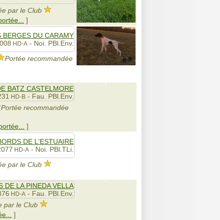
e par le Club
portée...
]
 BERGES DU CARAMY
2008
- Noi. PBl.Env.
HD-A
Portée recommandée
DE BATZ CASTELMORE
231
- Fau. PBl.Env.
HD-B
Portée recommandée
portée...
]
BORDS DE L'ESTUAIRE
2077
- Noi. PBl.TLi.
HD-A
e par le Club
 DE LA PINEDA VELLA
376
- Fau. PBl.Env.
HD-A
par le Club
ée...
]