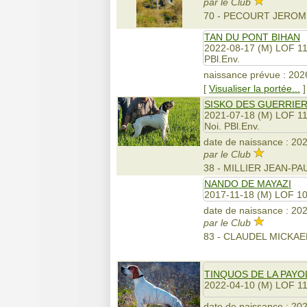
par le Club
70 - PECOURT JEROM
TAN DU PONT BIHAN
2022-08-17 (M) LOF 1
PBl.Env.
naissance prévue : 2026
[
Visualiser la portée...
]
SISKO DES GUERRIER
2021-07-18 (M) LOF 1
Noi. PBl.Env.
date de naissance : 202
par le Club
38 - MILLIER JEAN-P
NANDO DE MAYAZI
2017-11-18 (M) LOF 1
date de naissance : 202
par le Club
83 - CLAUDEL MICKAE
TINQUOS DE LA PAYO
2022-04-10 (M) LOF 1
date de naissance : 202