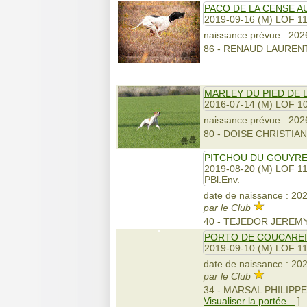
PACO DE LA CENSE A
2019-09-16 (M) LOF 1
naissance prévue : 2026
86 - RENAUD LAUREN
MARLEY DU PIED DE 
2016-07-14 (M) LOF 1
naissance prévue : 2026
80 - DOISE CHRISTIA
PITCHOU DU GOUYR
2019-08-20 (M) LOF 1
PBl.Env.
date de naissance : 202
par le Club
40 - TEJEDOR JEREM
PORTO DE COUCAREI
2019-09-10 (M) LOF 1
date de naissance : 2026
par le Club
34 - MARSAL PHILIPP
Visualiser la portée...
]