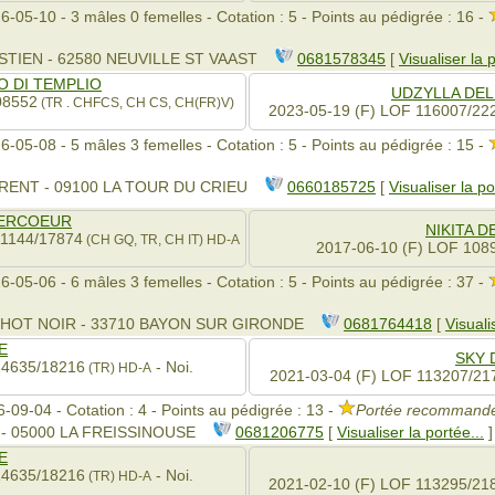
6-05-10 - 3 mâles 0 femelles - Cotation : 5 - Points au pédigrée : 16 -
TIEN - 62580 NEUVILLE ST VAAST
0681578345
[
Visualiser la p
O DI TEMPLIO
UDZYLLA DEL
08552
(TR . CHFCS, CH CS, CH(FR)V)
2023-05-19 (F) LOF 116007/22
6-05-08 - 5 mâles 3 femelles - Cotation : 5 - Points au pédigrée : 15 -
RENT - 09100 LA TOUR DU CRIEU
0660185725
[
Visualiser la po
MERCOEUR
NIKITA 
11144/17874
(CH GQ, TR, CH IT)
HD-A
2017-06-10 (F) LOF 108
6-05-06 - 6 mâles 3 femelles - Cotation : 5 - Points au pédigrée : 37 -
OHOT NOIR - 33710 BAYON SUR GIRONDE
0681764418
[
Visuali
E
SKY 
14635/18216
- Noi.
(TR)
HD-A
2021-03-04 (F) LOF 113207/21
-09-04 - Cotation : 4 - Points au pédigrée : 13 -
Portée recommandé
 - 05000 LA FREISSINOUSE
0681206775
[
Visualiser la portée...
]
E
14635/18216
- Noi.
(TR)
HD-A
2021-02-10 (F) LOF 113295/21