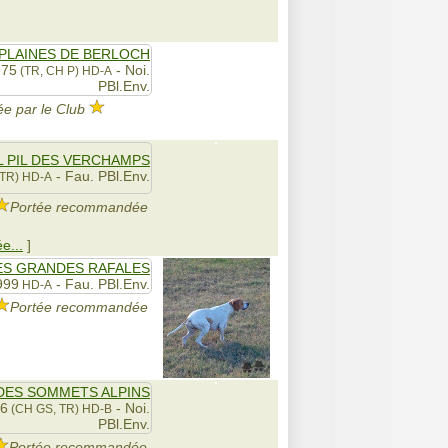
 PLAINES DE BERLOCH
975
- Noi.
(TR, CH P)
HD-A
PBl.Env.
e par le Club
L PIL DES VERCHAMPS
- Fau. PBl.Env.
TR)
HD-A
Portée recommandée
e...
]
ES GRANDES RAFALES
999
- Fau. PBl.Env.
HD-A
Portée recommandée
DES SOMMETS ALPINS
26
- Noi.
(CH GS, TR)
HD-B
PBl.Env.
Portée recommandée