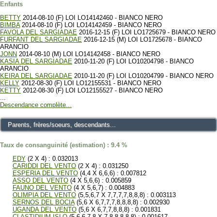
Enfants
BETTY
2014-08-10 (F) LOI LO14142460 - BIANCO NERO
BIMBA
2014-08-10 (F) LOI LO14142459 - BIANCO NERO
FAVOLA DEL SARGIADAE
2016-12-15 (F) LOI LO1725679 - BIANCO NERO
FURFANT DEL SARGIADAE
2016-12-15 (M) LOI LO1725678 - BIANCO
ARANCIO
JONN
2014-08-10 (M) LOI LO14142458 - BIANCO NERO
KASIA DEL SARGIADAE
2010-11-20 (F) LOI LO10204798 - BIANCO
ARANCIO
KEIRA DEL SARGIADAE
2010-11-20 (F) LOI LO10204799 - BIANCO NERO
KELLY
2012-08-30 (F) LOI LO12155531 - BIANCO NERO
KETTY
2012-08-30 (F) LOI LO12155527 - BIANCO NERO
...
Descendance complète...
Parents, frères/soeurs, descendants...
Taux de consanguinité (estimation) : 9.4 %
EDY
(2 X 4) : 0.032013
CARIDDI DEL VENTO
(2 X 4) : 0.031250
ESPERIA DEL VENTO
(4,4 X 6,6,6) : 0.007812
ASSO DEL VENTO
(4 X 5,6,6) : 0.005859
FAUNO DEL VENTO
(4 X 5,6,7) : 0.004883
OLIMPIA DEL VENTO
(5,5,6,7 X 7,7,7,7,8,8,8) : 0.003113
SERNOS DEL BOCIA
(5,6 X 6,7,7,7,8,8,8,8) : 0.002930
UGANDA DEL VENTO
(5,6 X 6,7,7,8,8,8) : 0.001831
CLASTIDIUM ISLO
(5,6,6,7,8 X 7,8,8,8,8,8) : 0.001617