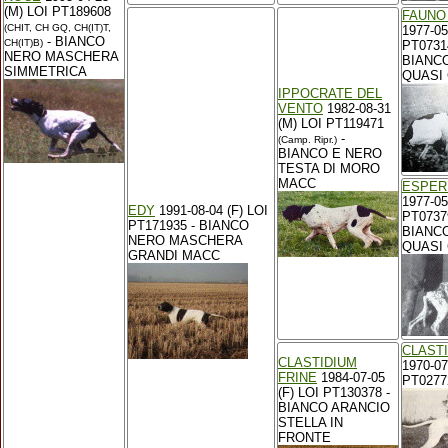
(M) LOI PT189608
FAUNO
(CHIT, CH GQ, CH(IT)T,
1977-05
- BIANCO
CH(IT)B)
PT0731
NERO MASCHERA
BIANC
SIMMETRICA
QUASI
IPPOCRATE DEL
VENTO
1982-08-31
(M) LOI PT119471
-
(Camp. Ripr.)
BIANCO E NERO
TESTA DI MORO
MACC
ESPER
1977-05
EDY
1991-08-04 (F) LOI
PT0737
PT171935 - BIANCO
BIANC
NERO MASCHERA
QUASI
GRANDI MACC
CLAST
CLASTIDIUM
1970-07
FRINE
1984-07-05
PT0277
(F) LOI PT130378 -
BIANCO ARANCIO
STELLA IN
FRONTE