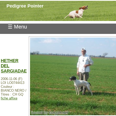
Pedigree Pointer
☰ Menu
HETHER
DEL
SARGIADAE
2006-11-06 (F)
LOI LO0744413
Couleur :
BIANCO NERO /
Titres : CH GQ
fiche affixe