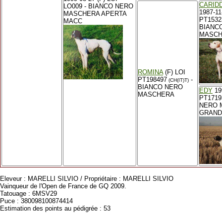
CARID
LO009 - BIANCO NERO
1987-11
MASCHERA APERTA
PT1532
MACC
BIANC
MASCH
ROMINA
(F) LOI
PT198497
-
(CH(IT)T)
BIANCO NERO
EDY
199
MASCHERA
PT1719
NERO 
GRAND
Eleveur : MARELLI SILVIO / Propriétaire : MARELLI SILVIO
Vainqueur de l'Open de France de GQ 2009.
Tatouage : 6MSV29
Puce : 380098100874414
Estimation des points au pédigrée : 53