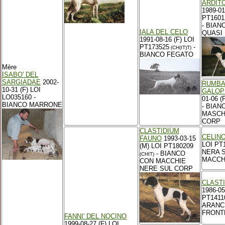
ARDIT
1989-01
PT1601
- BIAN
IALA DEL CELO
QUASI
1991-08-16 (F) LOI
PT173525
-
(CH(IT)T)
BIANCO FEGATO
Mère
ISABO' DEL
SARGIADAE
2002-
RUMBA
10-31 (F) LOI
GALOP
LO035160 -
01-06 (
BIANCO MARRONE
- BIAN
MASCH
CORP
CLASTIDIUM
CELIN
FAUNO
1993-03-15
LOI PT
(M) LOI PT180209
NERA 
- BIANCO
(CHIT)
MACCH
CON MACCHIE
NERE SUL CORP
CLAST
1986-05
PT1411
ARANCI
FRONT
FANNI' DEL NOCINO
1999-08-27 (F) LOI