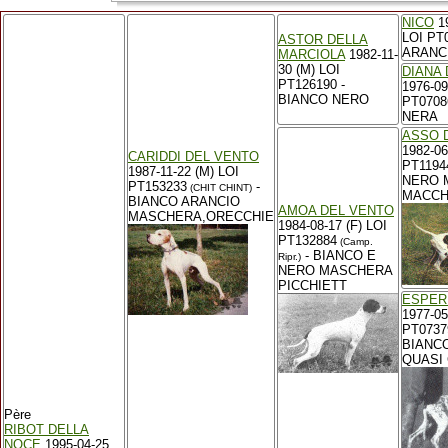
NICO
19
LOI PT
ASTOR DELLA
ARANC
MARCIOLA
1982-11-
30 (M) LOI
DIANA
PT126190 -
1976-09
BIANCO NERO
PT0708
NERA
ASSO 
1982-06
CARIDDI DEL VENTO
PT1194
1987-11-22 (M) LOI
NERO 
PT153233
-
(CHIT CHINT)
MACCH
BIANCO ARANCIO
AMOA DEL VENTO
MASCHERA,ORECCHIE
1984-08-17 (F) LOI
PT132884
(Camp.
- BIANCO E
Ripr.)
NERO MASCHERA
PICCHIETT
ESPER
1977-05
PT0737
BIANC
QUASI
Père
RIBOT DELLA
NOCE
1995-04-25