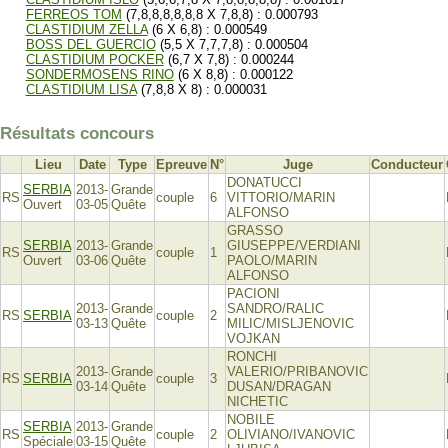
FERREOS TOM
(7,8,8,8,8,8,8 X 7,8,8) : 0.000793
CLASTIDIUM ZELLA
(6 X 6,8) : 0.000549
BOSS DEL GUERCIO
(5,5 X 7,7,7,8) : 0.000504
CLASTIDIUM POCKER
(6,7 X 7,8) : 0.000244
SONDERMOSENS RINO
(6 X 8,8) : 0.000122
CLASTIDIUM LISA
(7,8,8 X 8) : 0.000031
Résultats concours
Lieu
Date
Type
Epreuve
N°
Juge
Conducteur
DONATUCCI
SERBIA
2013-
Grande
RS
couple
6
VITTORIO/MARIN
Ouvert
03-05
Quête
ALFONSO
GRASSO
SERBIA
2013-
Grande
GIUSEPPE/VERDIANI
RS
couple
1
Ouvert
03-06
Quête
PAOLO/MARIN
ALFONSO
PACIONI
2013-
Grande
SANDRO/RALIC
RS
SERBIA
couple
2
03-13
Quête
MILIC/MISLJENOVIC
VOJKAN
RONCHI
2013-
Grande
VALERIO/PRIBANOVIC
RS
SERBIA
couple
3
03-14
Quête
DUSAN/DRAGAN
NICHETIC
NOBILE
SERBIA
2013-
Grande
RS
couple
2
OLIVIANO/IVANOVIC
Spéciale
03-15
Quête