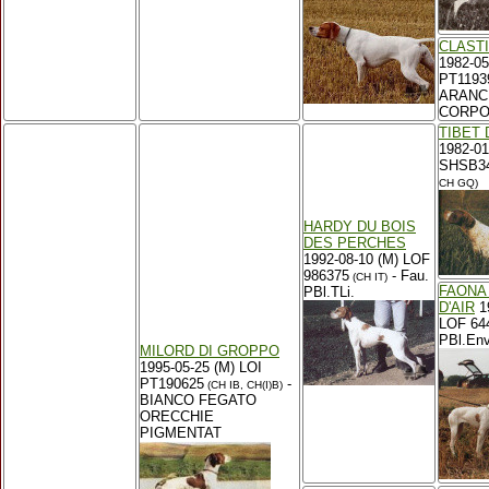
CLAST
1982-05
PT1193
ARANC
CORP
TIBET 
1982-01
SHSB3
CH GQ)
HARDY DU BOIS
DES PERCHES
1992-08-10 (M) LOF
986375
- Fau.
(CH IT)
FAONA
PBl.TLi.
D'AIR
19
LOF 644
PBl.Env
MILORD DI GROPPO
1995-05-25 (M) LOI
PT190625
-
(CH IB, CH(I)B)
BIANCO FEGATO
ORECCHIE
PIGMENTAT