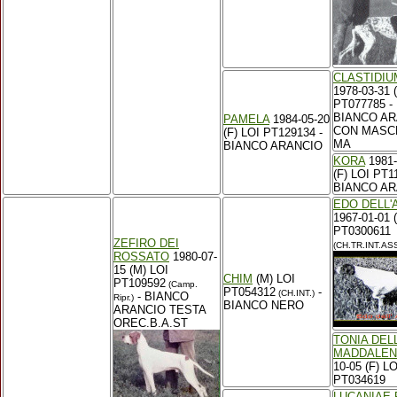
CLASTIDIU
1978-03-31 
PT077785 -
BIANCO AR
PAMELA
1984-05-20
CON MASC
(F) LOI PT129134 -
MA
BIANCO ARANCIO
KORA
1981-
(F) LOI PT1
BIANCO AR
EDO DELL'
1967-01-01 
PT0300611
ZEFIRO DEI
(CH.TR.INT.ASS
ROSSATO
1980-07-
15 (M) LOI
CHIM
(M) LOI
PT109592
(Camp.
PT054312
-
(CH.INT.)
- BIANCO
Ripr.)
BIANCO NERO
ARANCIO TESTA
OREC.B.A.ST
TONIA DEL
MADDALEN
10-05 (F) LO
PT034619
LUCANIAE 