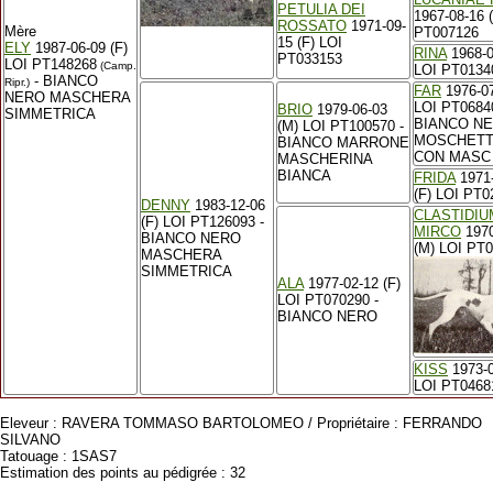
PETULIA DEI
1967-08-16 
ROSSATO
1971-09-
Mère
PT007126
15 (F) LOI
ELY
1987-06-09 (F)
RINA
1968-0
PT033153
LOI PT148268
(Camp.
LOI PT0134
- BIANCO
Ripr.)
FAR
1976-07
NERO MASCHERA
LOI PT0684
BRIO
1979-06-03
SIMMETRICA
BIANCO N
(M) LOI PT100570 -
MOSCHETT
BIANCO MARRONE
CON MASC
MASCHERINA
BIANCA
FRIDA
1971-
(F) LOI PT0
DENNY
1983-12-06
CLASTIDIU
(F) LOI PT126093 -
MIRCO
1970
BIANCO NERO
(M) LOI PT
MASCHERA
SIMMETRICA
ALA
1977-02-12 (F)
LOI PT070290 -
BIANCO NERO
KISS
1973-0
LOI PT0468
Eleveur : RAVERA TOMMASO BARTOLOMEO / Propriétaire : FERRANDO
SILVANO
Tatouage : 1SAS7
Estimation des points au pédigrée : 32