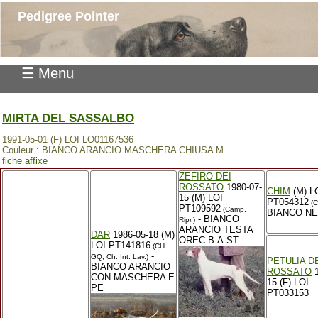
Pedigree Pointer
☰ Menu
MIRTA DEL SASSALBO
1991-05-01 (F) LOI LO01167536
Couleur : BIANCO ARANCIO MASCHERA CHIUSA M
fiche affixe
ZEFIRO DEI
ROSSATO
1980-07-
CHIM
(M) L
15 (M) LOI
PT054312
(C
PT109592
(Camp.
BIANCO N
- BIANCO
Ripr.)
ARANCIO TESTA
DAR
1986-05-18 (M)
OREC.B.A.ST
LOI PT141816
(CH
-
GQ, Ch. Int. Lav.)
PETULIA D
BIANCO ARANCIO
ROSSATO
1
CON MASCHERA E
15 (F) LOI
PE
PT033153