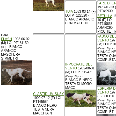
FARU DI G
1973-10-23 
PT049939
TUIA
1983-03-14 (F)
LOI PT122320 -
BETULLA
19
BIANCO ARANCIO
10 (F) LOI
CON MACCHIE
PT110635 -
ARANCIO
PICCHIETT
Père
FAUNO DE
FLASH
1993-06-02
VENTO
197
(M) LOI PT181159
(M) LOI PT
- BIANCO
(CH)
-
(Camp. Ripr.)
ARANCIO
BIANCO N
MASCHERA
TESTA QUA
SIMMETRI
COMPLETA
IPPOCRATE DEL
VENTO
1982-08-31
(M) LOI PT119471
-
(Camp. Ripr.)
BIANCO E NERO
TESTA DI MORO
MACC
ESPERIA D
VENTO
197
CLASTIDIUM SUSY
(F) LOI PT0
1990-07-12 (F) LOI
-
(Camp. Ripr.)
PT165584 -
BIANCO N
BIANCO NERO
TESTA QUA
TESTA NERA
COMPLET.
MACCHIA N