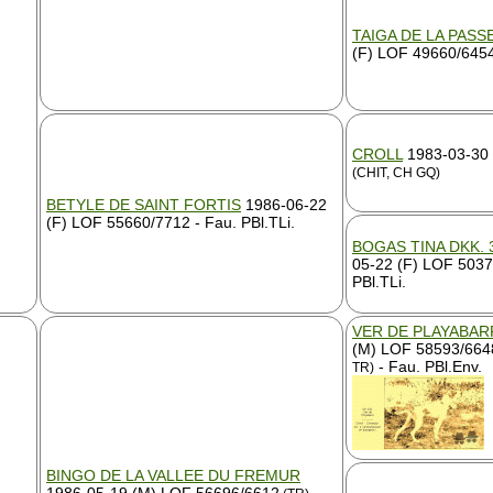
TAIGA DE LA PASS
(F) LOF 49660/6454 
CROLL
1983-03-30 
(CHIT, CH GQ)
BETYLE DE SAINT FORTIS
1986-06-22
(F) LOF 55660/7712 - Fau. PBl.TLi.
BOGAS TINA DKK. 
05-22 (F) LOF 5037
PBl.TLi.
VER DE PLAYABAR
(M) LOF 58593/664
- Fau. PBl.Env.
TR)
BINGO DE LA VALLEE DU FREMUR