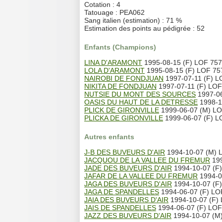
Cotation : 4
Tatouage : PEA062
Sang italien (estimation) : 71 %
Estimation des points au pédigrée : 52
Enfants (Champions)
LINA D'ARAMONT
1995-08-15 (F) LOF 75
LOLA D'ARAMONT
1995-08-15 (F) LOF 75
NAIROBI DE FONDJUAN
1997-07-11 (F) L
NIKITA DE FONDJUAN
1997-07-11 (F) LOF
NUTSIE DU MONT DES SOURCES
1997-06
OASIS DU HAUT DE LA DETRESSE
1998-1
PLICK DE GIRONVILLE
1999-06-07 (M) LO
PLICKA DE GIRONVILLE
1999-06-07 (F) L
Autres enfants
J-B DES BUVEURS D'AIR
1994-10-07 (M) L
JACQUOU DE LA VALLEE DU FREMUR
199
JADE DES BUVEURS D'AIR
1994-10-07 (F)
JAFAR DE LA VALLEE DU FREMUR
1994-07
JAGA DES BUVEURS D'AIR
1994-10-07 (F)
JAGA DE SPANDELLES
1994-06-07 (F) LOF
JAIA DES BUVEURS D'AIR
1994-10-07 (F) 
JAIS DE SPANDELLES
1994-06-07 (F) LOF 
JAZZ DES BUVEURS D'AIR
1994-10-07 (M)