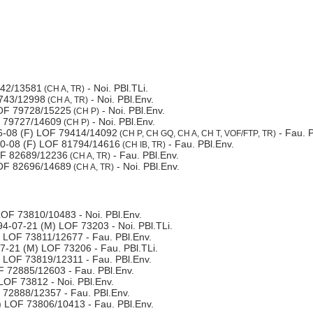
742/13581
- Noi. PBl.TLi.
(CH A, TR)
743/12998
- Noi. PBl.Env.
(CH A, TR)
OF 79728/15225
- Noi. PBl.Env.
(CH P)
 79727/14609
- Noi. PBl.Env.
(CH P)
-08 (F) LOF 79414/14092
- Fau. P
(CH P, CH GQ, CH A, CH T, VOF/FTP, TR)
0-08 (F) LOF 81794/14616
- Fau. PBl.Env.
(CH IB, TR)
F 82689/12236
- Fau. PBl.Env.
(CH A, TR)
OF 82696/14689
- Noi. PBl.Env.
(CH A, TR)
OF 73810/10483 - Noi. PBl.Env.
4-07-21 (M) LOF 73203 - Noi. PBl.TLi.
 LOF 73811/12677 - Fau. PBl.Env.
-21 (M) LOF 73206 - Fau. PBl.TLi.
 LOF 73819/12311 - Fau. PBl.Env.
 72885/12603 - Fau. PBl.Env.
LOF 73812 - Noi. PBl.Env.
72888/12357 - Fau. PBl.Env.
 LOF 73806/10413 - Fau. PBl.Env.