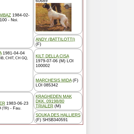
60689
EMBAZ
1984-02-
100 - Noi.
ANDY (BATTILOTTI)
(F)
A
1981-04-04
KILT DELLA CISA
IB, CHIT, CH GQ,
1979-07-06 (M) LOI
100002
MARCHESIS MIDA
(F)
LOI 085342
KRAGHEDEN MAK
DKK. 09198/80
ER
1983-06-23
TRIALER
(M)
9
- Fau.
(TR)
SOUKA DES HALLIERS
(F) SHSB340591