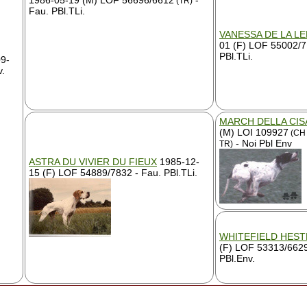
1986-05-19 (M) LOF 56696/6612
-
(TR)
Fau. PBl.TLi.
VANESSA DE LA L
01 (F) LOF 55002/7
PBl.TLi.
9-
v.
MARCH DELLA CIS
(M) LOI 109927
(CH 
- Noi Pbl Env
TR)
ASTRA DU VIVIER DU FIEUX
1985-12-
15 (F) LOF 54889/7832 - Fau. PBl.TLi.
WHITEFIELD HEST
(F) LOF 53313/662
PBl.Env.