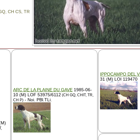
H GQ, CH CS, TR
IPPOCAMPO DEL 
31 (M) LOI 119470
ARC DE LA PLAINE DU GAVE
1985-06-
10 (M) LOF 53975/6112
(CH GQ, CHIT, TR,
- Noi. PBl.TLi.
CH P)
(M)
T,