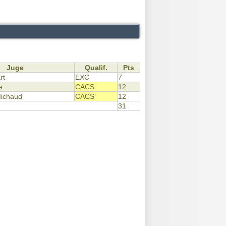
Juge
Qualif.
Pts
rt
EXC
7
e
CACS
12
Michaud
CACS
12
31