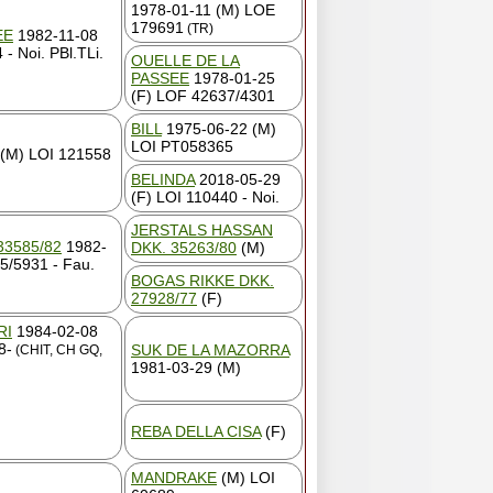
1978-01-11 (M) LOE
179691
(TR)
EE
1982-11-08
- Noi. PBl.TLi.
OUELLE DE LA
PASSEE
1978-01-25
(F) LOF 42637/4301
BILL
1975-06-22 (M)
LOI PT058365
(M) LOI 121558
BELINDA
2018-05-29
(F) LOI 110440 - Noi.
JERSTALS HASSAN
33585/82
1982-
DKK. 35263/80
(M)
5/5931 - Fau.
BOGAS RIKKE DKK.
27928/77
(F)
RI
1984-02-08
8-
SUK DE LA MAZORRA
(CHIT, CH GQ,
1981-03-29 (M)
REBA DELLA CISA
(F)
MANDRAKE
(M) LOI