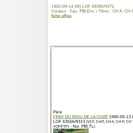
1992-09-14 (M) LOF 69385/9372
Couleur : Fau. PBl.Env. / Titres : CH A, C
fiche affixe
Père
FRAY DU RIOU DE LA CUVE
1990-05-13 
LOF 63556/8313
(VCF, CHIT, CH A, CH P, CH 
- Noi. PBl.TLi.
VOF/FTP)