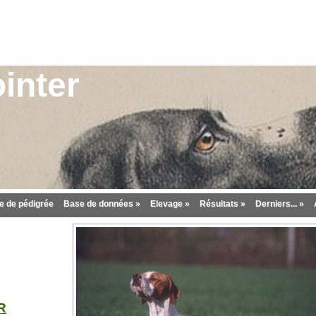
inter
 de pédigrée
Base de données »
Elevage »
Résultats »
Derniers... »
R