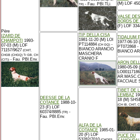
(M) LOF 45
- Fau. PBl.TLi.
TR)
VALSE DE
BORDS DE 
(F) LOF 334
Père
TIP DELLA CISA
IZARD DE
TIDALIUM 
1981-11-20 (M) LOI
CHAMPOTI
1993-
1977-06-10 
PT114884
-
07-03 (M) LOF
(CH GQ)
PT072868 -
BIANCO ARANCIO
71157/9627
(CHIT,
BIANCO AR
MASCHERA
CHGB (CHGQ) Tr GB, CH
CRANIO F
- Fau. PBl.Env.
(CIT))
ARON DELL
1980-05-09 
LO00117186
AR.MASC.
FACCIALE 
TIBET DE 
LEMBAZ
19
DEESSE DE LA
18 (M) SHS
COTANCE
1988-10-
(CH IB, CHIT, 
23 (F) LOF
60374/8885
-
(TR)
Fau. PBl.Env.
ALFA DE LA
COTANCE
1985-01-
20 (F) LOF
PUCE DU
53282/7010
(CHQFS,