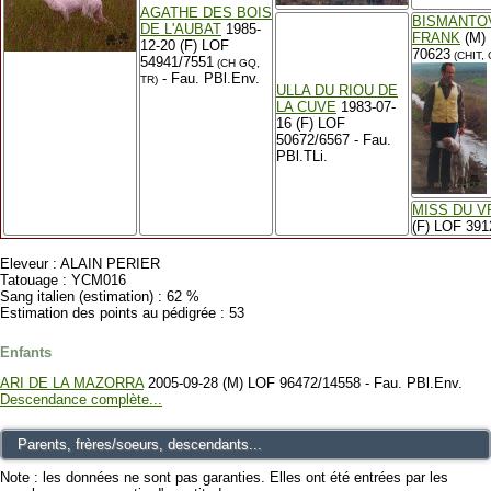
AGATHE DES BOIS
BISMANTO
DE L'AUBAT
1985-
FRANK
(M) 
12-20 (F) LOF
70623
(CHIT,
54941/7551
(CH GQ,
- Fau. PBl.Env.
TR)
ULLA DU RIOU DE
LA CUVE
1983-07-
16 (F) LOF
50672/6567 - Fau.
PBl.TLi.
MISS DU V
(F) LOF 391
Eleveur : ALAIN PERIER
Tatouage : YCM016
Sang italien (estimation) : 62 %
Estimation des points au pédigrée : 53
Enfants
ARI DE LA MAZORRA
2005-09-28 (M) LOF 96472/14558 - Fau. PBl.Env.
Descendance complète...
Parents, frères/soeurs, descendants...
Note : les données ne sont pas garanties. Elles ont été entrées par les