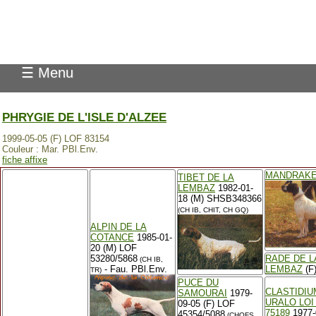
Pedigree Pointer
☰ Menu
PHRYGIE DE L'ISLE D'ALZEE
1999-05-05 (F) LOF 83154
Couleur : Mar. PBl.Env.
fiche affixe
MANDRAK
TIBET DE LA
LEMBAZ
1982-01-
18 (M) SHSB348366
(CH IB, CHIT, CH GQ)
ALPIN DE LA
COTANCE
1985-01-
20 (M) LOF
53280/5868
RADE DE L
(CH IB,
- Fau. PBl.Env.
LEMBAZ
(F
TR)
PUCE DU
CLASTIDIU
SAMOURAI
1979-
URALO LOI 
09-05 (F) LOF
75189
1977-
45354/5088
(CHQFS,