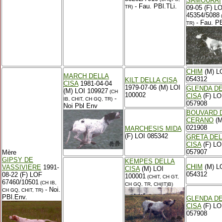
SAMOURAI
- Fau. PBl.TLi.
TR)
09-05 (F) L
45354/5088
- Fau. PB
TR)
CHIM
(M) L
MARCH DELLA
054312
KILT DELLA CISA
CISA
1981-04-04
1979-07-06 (M) LOI
GLENDA D
(M) LOI 109927
(CH
100002
CISA
(F) LO
-
IB, CHIT, CH GQ, TR)
057908
Noi Pbl Env
BOUVARD 
CERANO
(M
021908
MARCHESIS MIDA
(F) LOI 085342
GRETA DEL
CISA
(F) LO
057907
Mère
GIPSY DE
KEMPES DELLA
CHIM
(M) L
VASSIVIERE
1991-
CISA
(M) LOI
054312
08-22 (F) LOF
100001
(CHIT, CH GT,
67460/10501
(CH IB,
CH GQ, TR, CH(IT)B)
- Noi.
CH GQ, CHIT, TR)
PBl.Env.
GLENDA D
CISA
(F) LO
057908