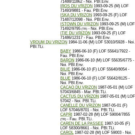
71488/11862 - Noi. PBl.Env.
IROS DU VRIZON
1993-09-25 (M) LOF
71493/9881 - Fau. PBl.Env.
ISKA DU VRIZON
1993-09-25 (F) LOF
71487/12098 - Noi. PBl.Env.
ISTOWN DU VRIZON
1993-09-25 (M) LOF
71492/9795
- Noi. PBl.Env.
(TR)
ITIE DU VRIZON
1993-09-25 (F) LOF
71486/12317 - Fau. PBl.Env.
VROUM DU VRIZON
1984-11-06 (M) LOF 53010/5928 - Noi.
PBl.TLi.
BABY
1986-06-10 (F) LOF 55641/7922 -
Fau. PBl.Env.
BARON
1986-06-10 (M) LOF 55635/6775 -
Noi. PBl.Env.
BILIE
1986-06-10 (F) LOF 55640/8054 -
Noi. PBl.Env.
BLUE
1986-06-10 (F) LOF 55642/8125 -
Noi. PBl.Env.
CACAO DU VRIZON
1987-05-01 (M) LOF
57043/6845 - Mar. PBl.TLi.
CACTUS DU VRIZON
1987-05-01 (M) LOF
57042 - Noi. PBl.TLi.
CANELLE DU VRIZON
1987-05-01 (F)
LOF 57046/8701 - Noi. PBl.TLi.
CAPRI
1987-02-28 (M) LOF 59004/7855
- Fau. PBl.TLi.
(TR)
CAREN DE LA PASSEE
1987-10-05 (F)
LOF 58300/8661 - Noi. PBl.TLi.
CAROL
1987-02-28 (M) LOF 59003 - Noi.