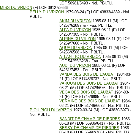
LOF 50981/5493 - Noi. PBl.TLi.
MISS DU VRIZON
(F) LOF 39127/3636
PELLY DU VRIZON
1979-03-24 (F) LOF 43833/4839 - Noi.
PBl.TLi.
AKIM DU VRIZON
1985-08-11 (M) LOF
54257/6289
- Fau. PBl.TLi.
(TR)
ALFA DU VRIZON
1985-08-11 (F) LOF
54260/7305 - Noi. PBl.TLi.
ALPINE DU VRIZON
1985-08-11 (F) LOF
54259/7668 - Noi. PBl.TLi.
AQUA DU VRIZON
1985-08-11 (M) LOF
54256/6508 - Noi. PBl.TLi.
ATLAN TIC DU VRIZON
1985-08-11 (M)
LOF 54255/6268 - Fau. PBl.TLi.
AUDI DU VRIZON
1985-08-11 (F) LOF
54261/7453 - Fau. PBl.TLi.
VANDA DES BOIS DE L'AUBAT
1984-03-
21 (F) LOF 51743/6737 - Noi. PBl.TLi.
VAROUM DES BOIS DE L'AUBAT
1984-
03-21 (M) LOF 51742/5676 - Noi. PBl.TLi.
VEGA DES BOIS DE L'AUBAT
1984-03-
21 (F) LOF 51745/6985 - Noi. PBl.TLi.
VERMINE DES BOIS DE L'AUBAT
1984-
03-21 (F) LOF 51746/6673 - Noi. PBl.TLi.
PIOU PIOU DU VRIZON
1979-03-24 (M) LOF 43830/3970 -
Noi. PBl.TLi.
BANDIT DE CHAMP DE PIERRES
1986-
05-18 (M) LOF 55986/6417 - Noi. PBl.TLi.
BESSY DE CHAMP DE PIERRES
1986-
05-18 (F) LOF 55992/7861 - Noi. PBl.TLi.