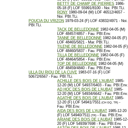
BETTY DE CHAMP DE PIERRES
1986-
05-18 (F) LOF 55991/8100 - Noi. PBl.TLi.
RONY
1980-09-04 (M) LOF 46512/4657 -
Noi. PBl.TLi.
POUCIA DU VRIZON
1979-03-24 (F) LOF 43832/4971 - Noi.
PBl.TLi.
TACK DE BELLEDONNE
1982-04-05 (M)
LOF 48457/4857 - Fau. PBl.Env.
TANNE DE BELLEDONNE
1982-04-05 (F)
LOF 48465/5821 - Mar. PBl.TLi.
TILENE DE BELLEDONNE
1982-04-05 (F)
LOF 48460/5837 - Fau. PBl.Env.
TILLA DE BELLEDONNE
1982-04-05 (F)
LOF 48464/5854 - Fau. PBl.Env.
TOP DE BELLEDONNE
1982-04-05 (M)
LOF 48459/4840 - Fau. PBl.Env.
ULLA DU RIOU DE LA CUVE
1983-07-16 (F) LOF
50672/6567 - Fau. PBl.TLi.
ACHILLE DES BOIS DE L'AUBAT
1985-
12-20 (M) LOF 54937/6403 - Fau. PBl.Env.
AD HOC DES BOIS DE L'AUBAT
1985-
12-20 (M) LOF 54934/6642 - Fau. PBl.Env.
AGATHE DES BOIS DE L'AUBAT
1985-
12-20 (F) LOF 54941/7551
-
(CH GQ, TR)
Fau. PBl.Env.
AIDA DES BOIS DE L'AUBAT
1985-12-20
(F) LOF 54940/7511
- Fau. PBl.Env.
(TR)
ARIANE DES BOIS DE L'AUBAT
1985-12-
20 (F) LOF 54939/7698 - Fau. PBl.Env.
ASTON DES BOIS DE L'AUBAT
1985-12-