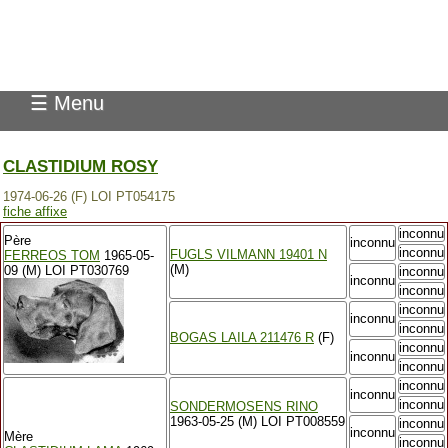
Pedigree Pointer
☰ Menu
CLASTIDIUM ROSY
1974-06-26 (F) LOI PT054175
fiche affixe
inconnu
Père
inconnu
inconnu
FUGLS VILMANN 19401 N
FERREOS TOM
1965-05-
(M)
09 (M) LOI PT030769
inconnu
inconnu
inconnu
inconnu
inconnu
inconnu
BOGAS LAILA 211476 R
(F)
inconnu
inconnu
inconnu
inconnu
inconnu
inconnu
SONDERMOSENS RINO
1963-05-25 (M) LOI PT008559
inconnu
inconnu
Mère
inconnu